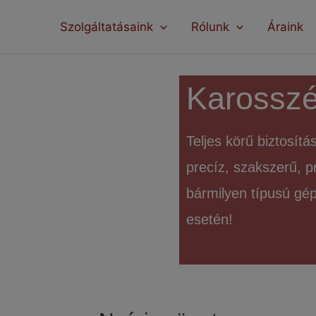
modal-check
Szolgáltatásaink
Rólunk
Áraink
Karosszé
Teljes körű biztosít
precíz, szakszerű, p
bármilyen típusú gép
esetén!