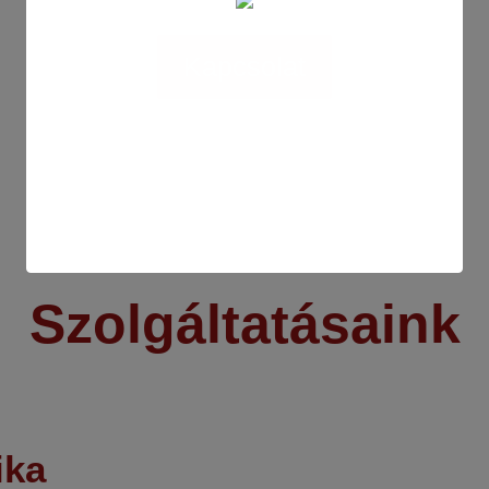
Kapcsolat
Szolgáltatásaink
ika