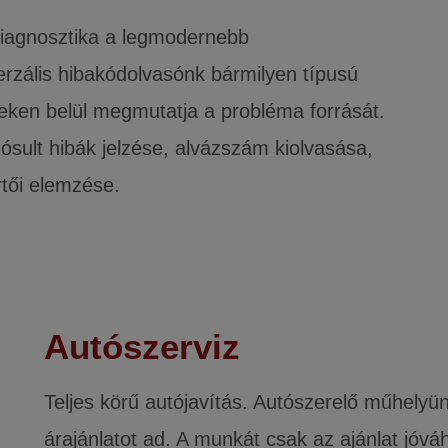
ódiagnosztika a legmodernebb
erzális hibakódolvasónk bármilyen típusú
ceken belül megmutatja a probléma forrását.
ósult hibák jelzése, alvázszám kiolvasása,
rtői elemzése.
Autószerviz
Teljes körű autójavítás. Autószerelő műhelyü
árajánlatot ad. A munkát csak az ajánlat jóv