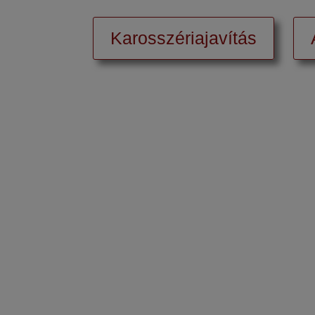
Karosszériajavítás
Mo