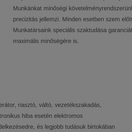
Munkánkat minőségi követelményrendszerünk
precizitás jellemzi. Minden esetben szem előtt 
Munkatársaink speciális szaktudása garanciát
maximális minőségére is.
rátor, riasztó, váltó, vezetékszakadás,
ktronikus hiba esetén elektromos
elkezésedre, és legjobb tudásuk birtokában