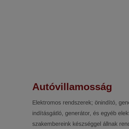
Autóvillamosság
Elektromos rendszerek; önindító, gene
indításgátló, generátor, és egyéb ele
szakembereink készséggel állnak rend