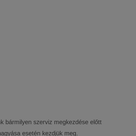
nk bármilyen szerviz megkezdése előtt
áhagyása esetén kezdjük meg.