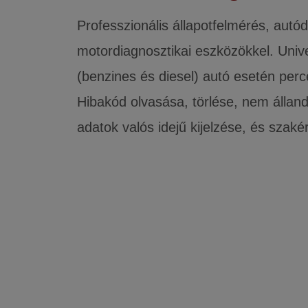
Professzionális állapotfelmérés, aut
motordiagnosztikai eszközökkel. Univ
(benzines és diesel) autó esetén per
Hibakód olvasása, törlése, nem álland
adatok valós idejű kijelzése, és szaké