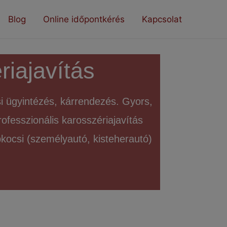
Blog
Online időpontkérés
Kapcsolat
riajavítás
ási ügyintézés, kárrendezés. Gyors,
rofesszionális karosszériajavítás
kocsi (személyautó, kisteherautó)