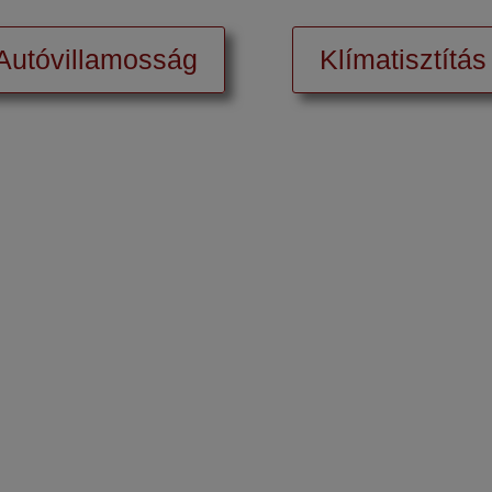
Autóvillamosság
Klímatisztítás
torrendszer-tisztí