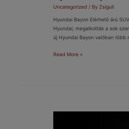
Uncategorized
/ By
Zsiguli
Hyundai Bayon Elérhető árú SUV
Hyundai; megalkották a sok sze
új Hyundai Bayon valóban több m
Hyundai
Read More »
Bayon