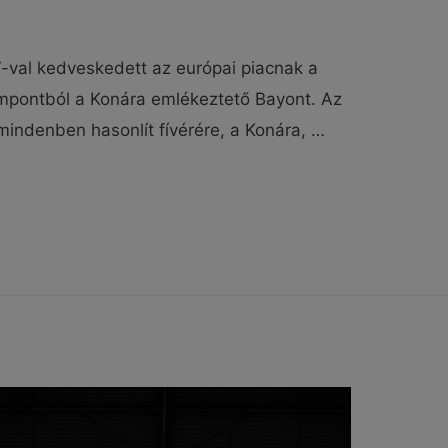
-val kedveskedett az európai piacnak a
mpontból a Konára emlékeztető Bayont. Az
indenben hasonlít fívérére, a Konára, …