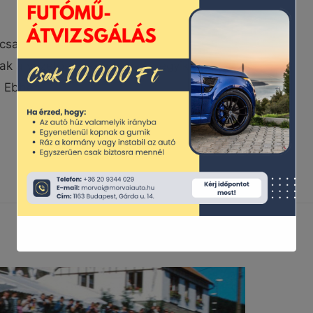
ri csapatában Két nagy Forma 1-es csapatnál
nak a vezetőség körében. Az egyik a
i. Ebben …