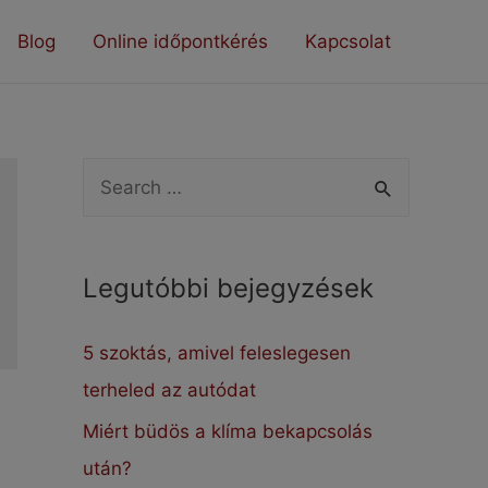
Blog
Online időpontkérés
Kapcsolat
S
e
a
Legutóbbi bejegyzések
r
c
5 szoktás, amivel feleslegesen
h
terheled az autódat
f
Miért büdös a klíma bekapcsolás
o
után?
r