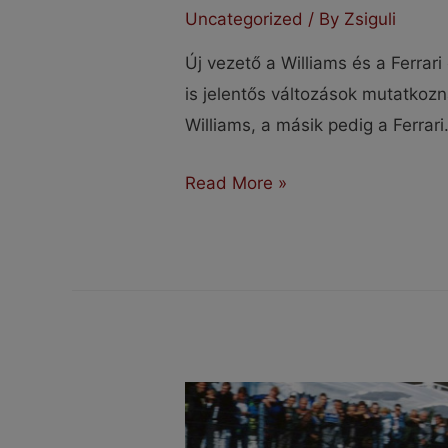
Uncategorized
/ By
Zsiguli
Új vezető a Williams és a Ferra
is jelentős változások mutatkoz
Williams, a másik pedig a Ferrar
Új
Read More »
vezető
a
Williams
és
a
Ferrari
csapatában