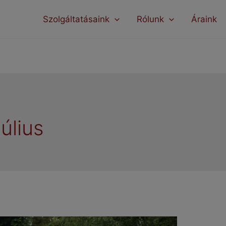
modal-check
Szolgáltatásaink
Rólunk
Áraink
július