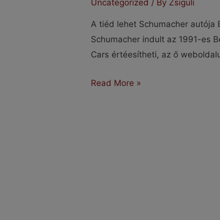
Uncategorized
/ By
Zsiguli
A tiéd lehet Schumacher autója E
Schumacher indult az 1991-es B
Cars értéesítheti, az ő weboldal
Te
Read More »
lehetsz
Schumacher
autójának
új
gazdája