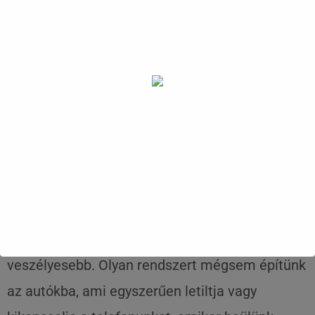
Kapcsolat
Szeretünk a gyorshajtásra, mint a balesetek
leggyakoribb okára mutogatni, pedig az
okostelefonozás sokkal, de sokkal
veszélyesebb. Olyan rendszert mégsem építünk
az autókba, ami egyszerűen letiltja vagy