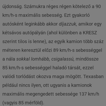
újdonság. Számukra réges régen kötelező a 90
km/h-s maximális sebesség. Ezt gyakorló
autósként leginkább akkor
díjazzuk,
amikor egy
kétsávos autópályán (ahol különben a KRESZ
szerint tilos is lenne), az egyik kamion több száz
méteren keresztül előzi 89 km/h-s sebességgel
a nála
sokkal lomhább, csigalassú,
mindössze
85 km/h-s sebességgel haladó társát, ezzel
valódi torlódást okozva maga mögött. Texasban
például nincs ilyen, ott ugyanis a kamionok
maximális megengedett sebessége 137 km/h
(vagyis 85 mérföld).