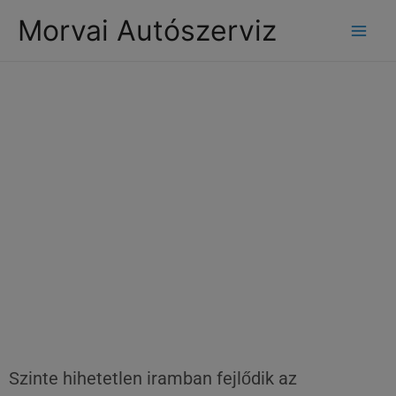
modal-check
Morvai Autószerviz
Hasznos és bosszantó
újítások
Szinte hihetetlen iramban fejlődik az