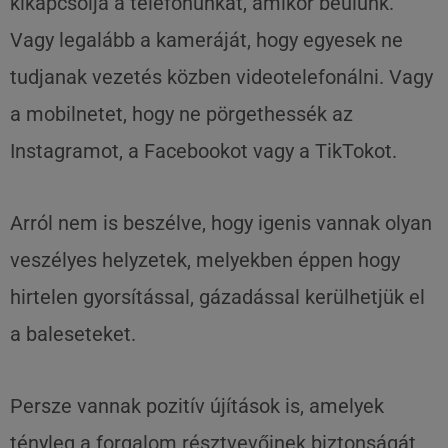
kikapcsolja a telefonunkat, amikor beülünk.
Vagy legalább a kameráját, hogy egyesek ne
tudjanak vezetés közben videotelefonálni. Vagy
a mobilnetet, hogy ne pörgethessék az
Instagramot, a Facebookot vagy a TikTokot.
Arról nem is beszélve, hogy igenis vannak olyan
veszélyes helyzetek, melyekben éppen hogy
hirtelen gyorsítással, gázadással kerülhetjük el
a baleseteket.
Persze vannak pozitív újítások is, amelyek
tényleg a forgalom résztvevőinek biztonságát