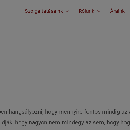
modal-check
Szolgáltatásaink
Rólunk
Áraink
Így tárold a gumikat
en hangsúlyozni, hogy mennyire fontos mindig az
udják, hogy nagyon nem mindegy az sem, hogy hog