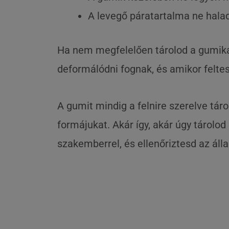
A levegő páratartalma ne hala
Ha nem megfelelően tárolod a gumikat
deformálódni fognak, és amikor feltes
A gumit mindig a felnire szerelve tá
formájukat. Akár így, akár úgy tárolo
szakemberrel, és ellenőriztesd az álla