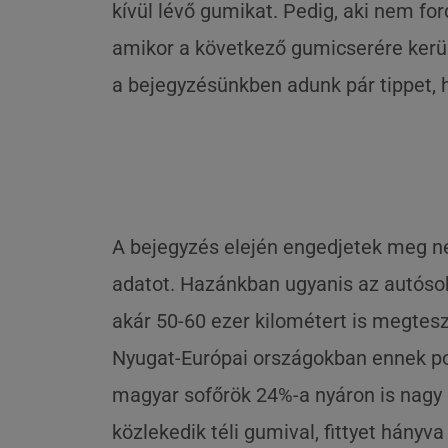
kívül lévő gumikat. Pedig, aki nem fo
amikor a következő gumicserére kerül
a bejegyzésünkben adunk pár tippet, 
A bejegyzés elején engedjetek meg né
adatot. Hazánkban ugyanis az autóso
akár 50-60 ezer kilométert is megtes
Nyugat-Európai országokban ennek pon
magyar sofőrök 24%-a nyáron is nagy 
közlekedik téli gumival, fittyet hányv