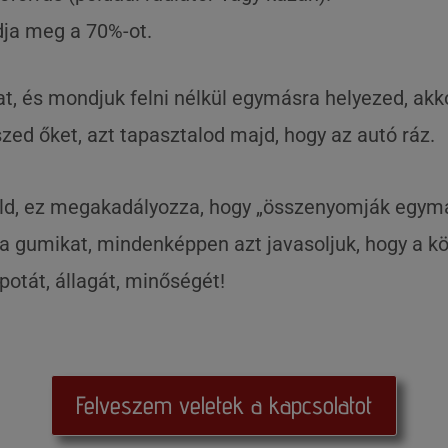
dja meg a 70%-ot.
, és mondjuk felni nélkül egymásra helyezed, akk
zed őket, azt tapasztalod majd, hogy az autó ráz.
rold, ez megakadályozza, hogy „összenyomják egymá
d a gumikat, mindenképpen azt javasoljuk, hogy a 
potát, állagát, minőségét!
Felveszem veletek a kapcsolatot