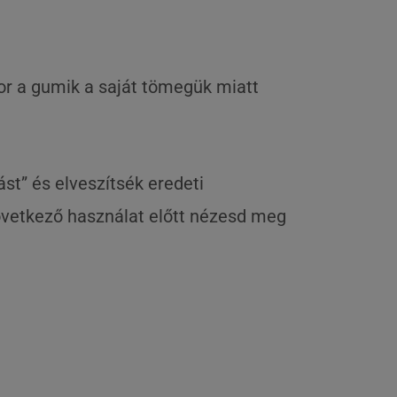
or a gumik a saját tömegük miatt
st” és elveszítsék eredeti
következő használat előtt nézesd meg