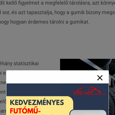
rdít kellő figyelmet a megfelelő tárolásra, azt kön
 sor, és azt tapasztalja, hogy a gumik bizony meg
hogy hogyan érdemes tárolni a gumikat.
hány statisztikai
k egy-egy gumiszettel
znek, míg ez a szám a
t a fele. Ráadásul, a
előszeretettel
a arra, hogy 100 km/h