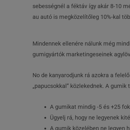
sebességnél a féktáv így akár 8-10 mé
au autó is megközelítőleg 10%-kal töb
Mindennek ellenére nálunk még mindig
gumigyártók marketingeseinek agylö
No de kanyarodjunk rá azokra a felel
„papucsokkal” közlekednek. A gumik t
A gumikat mindig -5 és +25 fok 
Ügyelj rá, hogy ne legyenek k
A gumik közelében ne legyen hő