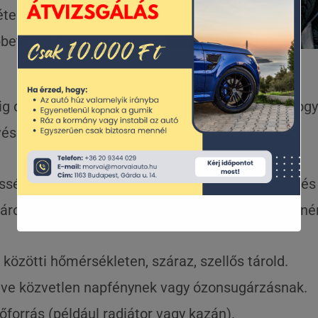
terrel is megnőhet, és
bet fogyaszt.
 dívik bizonyos körökben az a megközelítés, hogy 
vése…
ősségteljes autósokra, akik mindig az évszaknak é
árolásához számukra az alábbi tippekkel szeretnén
közötti hőmérsékleten, száraz, szellős tárold.
itéve közvetlen napfénynek vagy ózonsugárzásnak.
forrás (például radiátor vagy kazán).