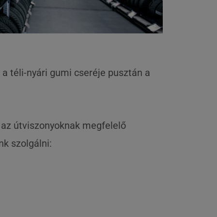
a téli-nyári gumi cseréje pusztán a
s az útviszonyoknak megfelelő
k szolgálni: