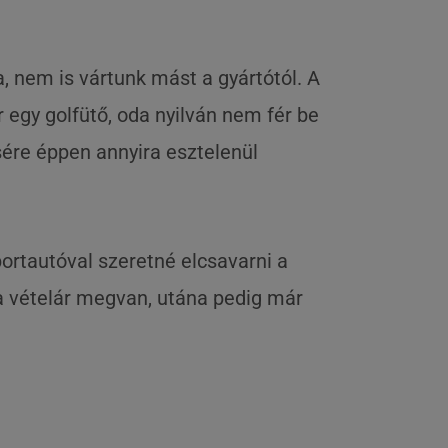
, nem is vártunk mást a gyártótól. A
 egy golfütő, oda nyilván nem fér be
ére éppen annyira esztelenül
portautóval szeretné elcsavarni a
 a vételár megvan, utána pedig már