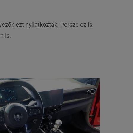
vezők ezt nyilatkozták. Persze ez is
n is.