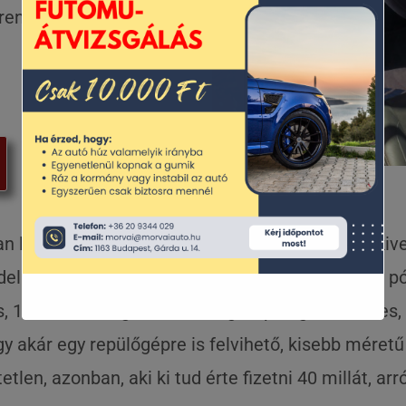
 rendesen feladtuk a
an lehetőséged ellátogatni az M3-as budapesti kive
llt. Előre szólunk, hogy nehéz lesz megőrizni a pó
les, 1225 mm magas, a csomagtér pedig 359 literes
gy akár egy repülőgépre is felvihető, kisebb méret
n, azonban, aki ki tud érte fizetni 40 millát, arró