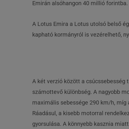
Emirán alsóhangon 40 millió forintba.
A Lotus Emira a Lotus utolsó belső égé
kapható kormányról is vezérelhető, n
A két verzió között a csúcssebesség 
számottevő különbség. A nagyobb moto
maximális sebessége 290 km/h, míg 
Ráadásul, a kisebb motorral rendelke
gyorsulása. A könnyebb kasznia miatt