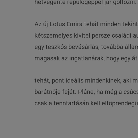
hétvégente repülőgéppel jár golfozni
Az új Lotus Emira tehát minden tekint
kétszemélyes kivitel persze családi a
egy teszkós bevásárlás, továbbá áll
magasak az ingatlanárak, hogy egy átl
tehát, pont ideális mindenkinek, aki 
barátnője fejét. Pláne, ha még a csúc
csak a fenntartásán kell eltöprendegü