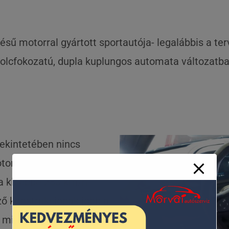
sű motorral gyártott sportautója- legalábbis a ter
yolcfokozatú, dupla kuplungos automata változatba
tekintetében nincs
rral ellátott változat
a kisebbé 283 km/h.
ző konstrukciónak jobb a
 mindössze 4,2 mp alatt