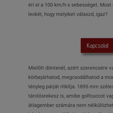
éri el a 100 km/h-s sebességet. Most
leckét, hogy melyiket válaszd, igaz?
Kapcsolat
Mielőtt döntenél, azért szerencsére v
körbejárhatod, megcsodálhatod a mode
tényleg párját ritkítja. 1895 mm szé
tárolósrekesz is, amibe golfcuccot va
átlagember számára nem nélkülözhetetle