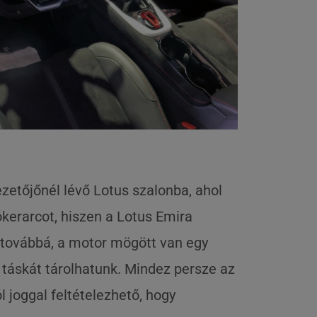
zetőjőnél lévő Lotus szalonba, ahol
kerarcot, hiszen a Lotus Emira
, továbbá, a motor mögött van egy
ű táskát tárolhatunk. Mindez persze az
l joggal feltételezhető, hogy