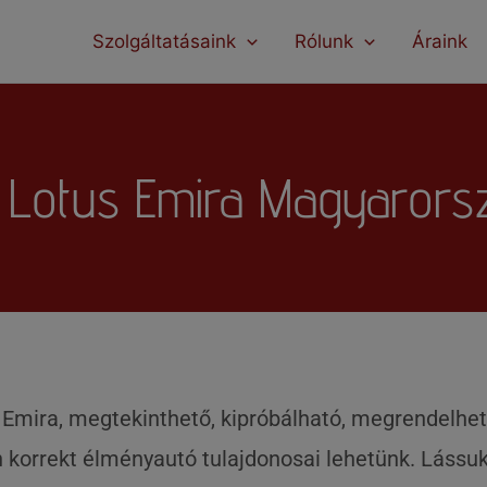
modal-check
Szolgáltatásaink
Rólunk
Áraink
 Lotus Emira Magyaror
mira, megtekinthető, kipróbálható, megrendelhető
 korrekt élményautó tulajdonosai lehetünk. Lássuk