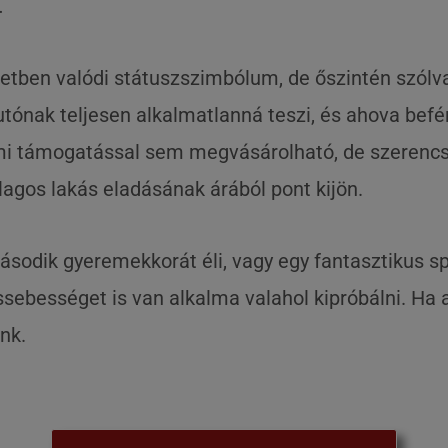
…
etben valódi státuszszimbólum, de őszintén szólva
utónak teljesen alkalmatlanná teszi, és ahova befér
ami támogatással sem megvásárolható, de szerencs
agos lakás eladásának árából pont kijön.
második gyeremekkorát éli, vagy egy fantasztikus s
ssebességet is van alkalma valahol kipróbálni. Ha
nk.