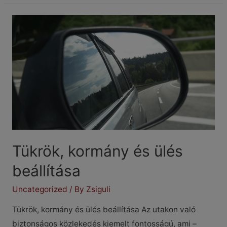
zajszennyezés
és
a
közúti
közlekedés
hangjai
Tükrök, kormány és ülés
beállítása
Uncategorized
/ By
Zsiguli
Tükrök, kormány és ülés beállítása Az utakon való
biztonságos közlekedés kiemelt fontosságú, ami –