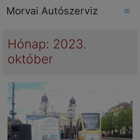
modal-check
Morvai Autószerviz
Mai
Men
Hónap:
2023.
október