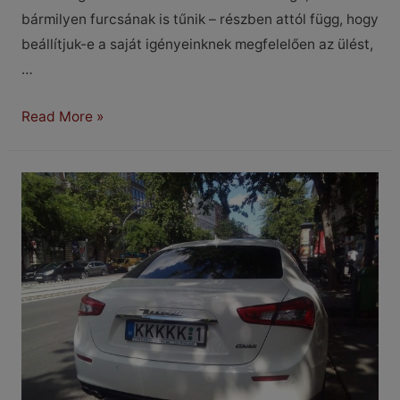
bármilyen furcsának is tűnik – részben attól függ, hogy
beállítjuk-e a saját igényeinknek megfelelően az ülést,
…
Tükrök,
Read More »
kormány
és
ülés
beállítása