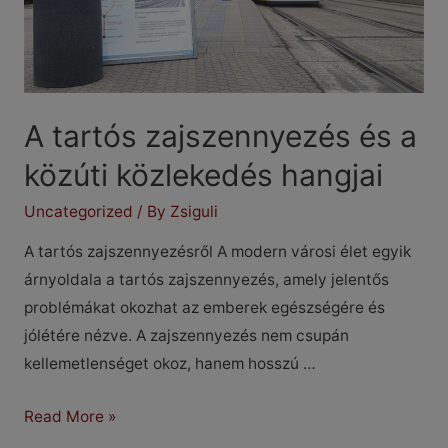
A tartós zajszennyezés és a
közúti közlekedés hangjai
Uncategorized
/ By
Zsiguli
A tartós zajszennyezésről A modern városi élet egyik
árnyoldala a tartós zajszennyezés, amely jelentős
problémákat okozhat az emberek egészségére és
jólétére nézve. A zajszennyezés nem csupán
kellemetlenséget okoz, hanem hosszú …
A
Read More »
tartós