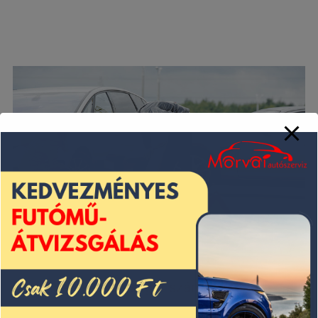
Az emberek egészségét számos módon
befolyásolhatja a tartós zajszennyezés. Az