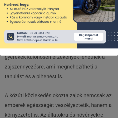
állandó zajhatások stresszt, szorongást és
feszültséget válthatnak ki. Emellett a
koncentráció csökkenése, a memóriazavarok
és a figyelemhiány is gyakori probléma lehet
zajos környezetben. Az idősebb emberek és a
gyerekek különösen érzékenyek lehetnek a
zajszennyezésre, ami megnehezítheti a
tanulást és a pihenést is.
A közúti közlekedés okozta zajok nemcsak az
emberek egészségét veszélyeztetik, hanem a
környezetet is. Az állatokra és növényekre