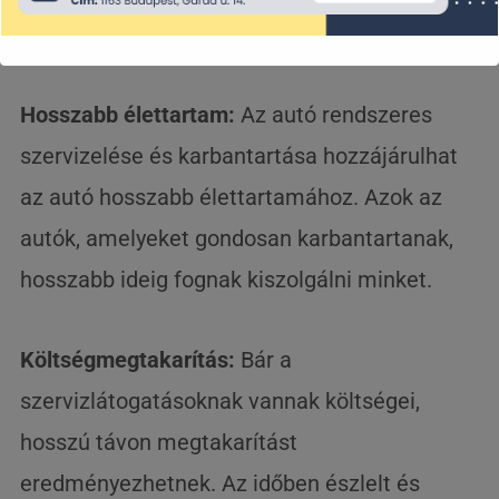
kormánymű ellenőrzésével.
Hosszabb élettartam:
Az autó rendszeres
szervizelése és karbantartása hozzájárulhat
az autó hosszabb élettartamához. Azok az
autók, amelyeket gondosan karbantartanak,
hosszabb ideig fognak kiszolgálni minket.
Költségmegtakarítás:
Bár a
szervizlátogatásoknak vannak költségei,
hosszú távon megtakarítást
eredményezhetnek. Az időben észlelt és