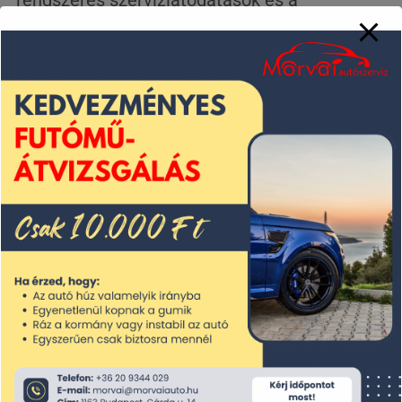
karbantartás hozzájárulnak az autó
megbízhatóságához. Ha gondoskodunk az
autónk megfelelő állapotáról, kisebb
esélyekkel alakulnak ki komolyabb,
költségesebb problémák.
Biztonság:
A meghibásodások a közlekedés
során veszélyt jelenthetnek, mind a vezetőre,
mind z utasokra, a többi közlekedőre nézve. A
rendszeres szervizlátogatások segíthetnek
fenntartani az autó biztonságos működését,
például a fékek, az abroncsok és a