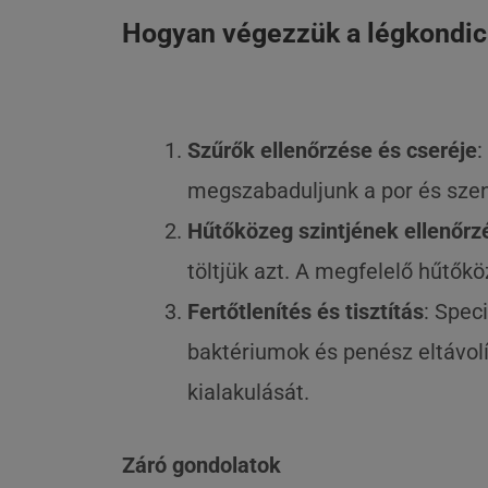
Hogyan végezzük a légkondici
Szűrők ellenőrzése és cseréje
:
megszabaduljunk a por és sze
Hűtőközeg szintjének ellenőrz
töltjük azt. A megfelelő hűtőkö
Fertőtlenítés és tisztítás
: Spec
baktériumok és penész eltávolí
kialakulását.
Záró gondolatok