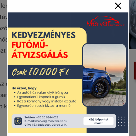
ellenőrzés során
ltávolíthatók a
ozódott baktériumok és
inőségét és elkerülve az
t az allergiás tünetek
Az ellenőrzés során az
ban felismerhetjük és
b károkat okoznának a