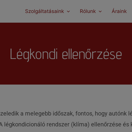
modal-check
Szolgáltatásaink
Rólunk
Áraink
Légkondi ellenőrzése
eledik a melegebb időszak, fontos, hogy autónk l
. A légkondicionáló rendszer (klíma) ellenőrzése é