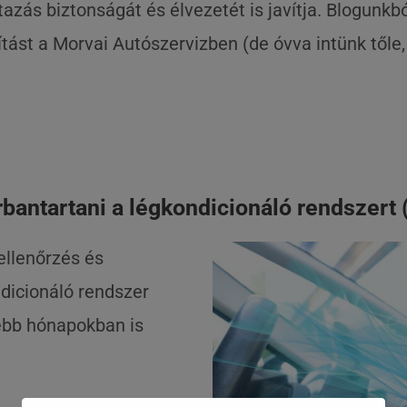
azás biztonságát és élvezetét is javítja. Blogunk
ítást a Morvai Autószervizben (de óvva intünk tőle
rbantartani a légkondicionáló rendszert 
ellenőrzés és
ndicionáló rendszer
gebb hónapokban is