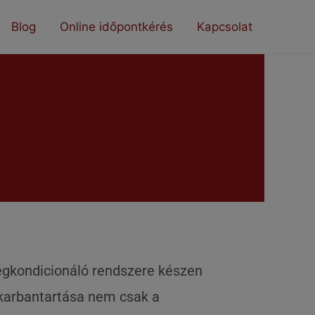
Blog
Online időpontkérés
Kapcsolat
égkondicionáló rendszere készen
s karbantartása nem csak a