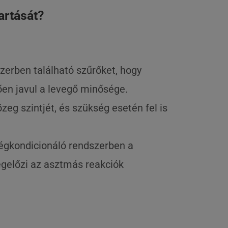
artását?
szerben található szűrőket, hogy
en javul a levegő minősége.
zeg szintjét, és szükség esetén fel is
 légkondicionáló rendszerben a
egelőzi az asztmás reakciók