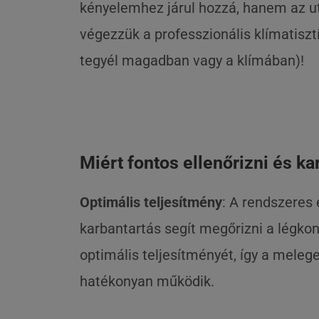
kényelemhez járul hozzá, hanem az ut
végezzük a professzionális klímatiszt
tegyél magadban vagy a klímában)!
Miért fontos ellenőrizni és ka
Optimális teljesítmény
: A rendszeres 
karbantartás segít megőrizni a légko
optimális teljesítményét, így a mele
hatékonyan működik.