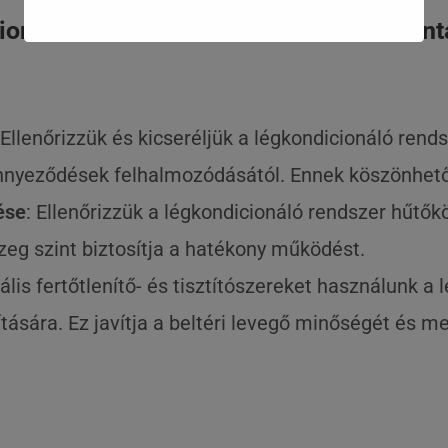
onáló rendszer ellenőrzését és karbant
 Ellenőrizzük és kicseréljük a légkondicionáló rend
nnyeződések felhalmozódásától. Ennek köszönhető
ése
: Ellenőrizzük a légkondicionáló rendszer hűtőkö
zeg szint biztosítja a hatékony működést.
iális fertőtlenítő- és tisztítószereket használunk a
tására. Ez javítja a beltéri levegő minőségét és m