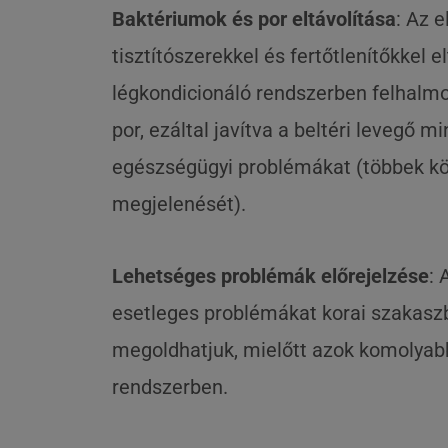
Baktériumok és por eltávolítása
: Az 
tisztítószerekkel és fertőtlenítőkkel e
légkondicionáló rendszerben felhalm
por, ezáltal javítva a beltéri levegő m
egészségügyi problémákat (többek köz
megjelenését).
Lehetséges problémák előrejelzése
: 
esetleges problémákat korai szakasz
megoldhatjuk, mielőtt azok komolyab
rendszerben.