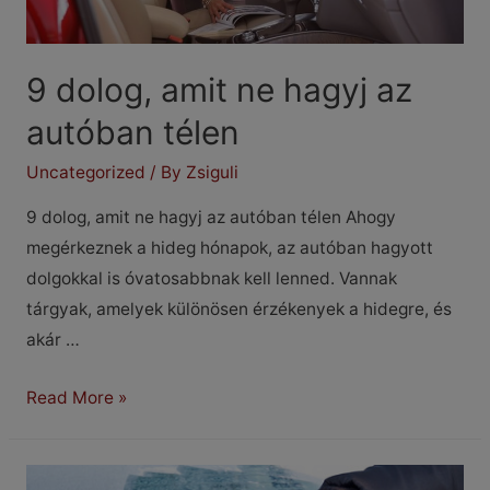
9 dolog, amit ne hagyj az
autóban télen
Uncategorized
/ By
Zsiguli
9 dolog, amit ne hagyj az autóban télen Ahogy
megérkeznek a hideg hónapok, az autóban hagyott
dolgokkal is óvatosabbnak kell lenned. Vannak
tárgyak, amelyek különösen érzékenyek a hidegre, és
akár …
9
Read More »
dolog,
amit
ne