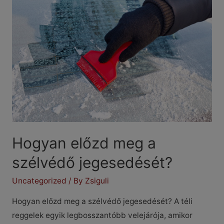
hagyj
az
autóban
télen
Hogyan előzd meg a
szélvédő jegesedését?
Uncategorized
/ By
Zsiguli
Hogyan előzd meg a szélvédő jegesedését? A téli
reggelek egyik legbosszantóbb velejárója, amikor