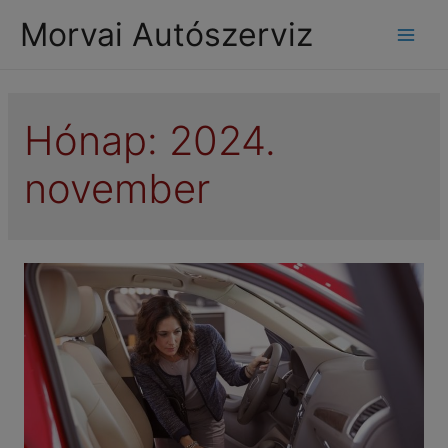
modal-check
Morvai Autószerviz
Mai
Men
Hónap:
2024.
november