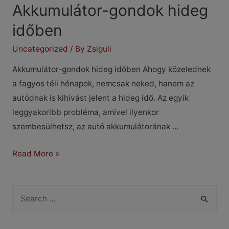
Akkumulátor-gondok hideg
időben
Uncategorized
/ By
Zsiguli
Akkumulátor-gondok hideg időben Ahogy közelednek
a fagyos téli hónapok, nemcsak neked, hanem az
autódnak is kihívást jelent a hideg idő. Az egyik
leggyakoribb probléma, amivel ilyenkor
szembesülhetsz, az autó akkumulátorának …
Akkumulátor-
Read More »
gondok
hideg
S
időben
e
a