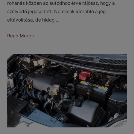
rohanás közben az autódhoz érve rájössz, hogy a
szélvédő jegesedett. Nemcsak időrabló a jég
eltávolítása, de hideg …
Hogyan
Read More »
előzd
meg
a
szélvédő
jegesedését?