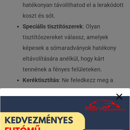
hatékonyan távolíthatod el a lerakódott
koszt és sót.
Speciális tisztítószerek
: Olyan
tisztítószereket válassz, amelyek
képesek a sómaradványok hatékony
eltávolítására anélkül, hogy kárt
tennének a fényes felületeken.
Keréktisztítás
: Ne feledkezz meg a
kerekekről sem, hiszen ezek
érintkeznek közvetlenül az út
felületével, így nagyobb mennyiségű só
halmozódhat fel rajtuk.