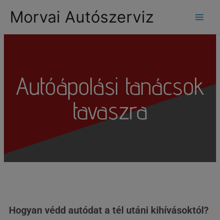
modal-check
Morvai Autószerviz
Autóápolási tanácsok
tavaszra
Hogyan védd autódat a tél utáni kihívásoktól?