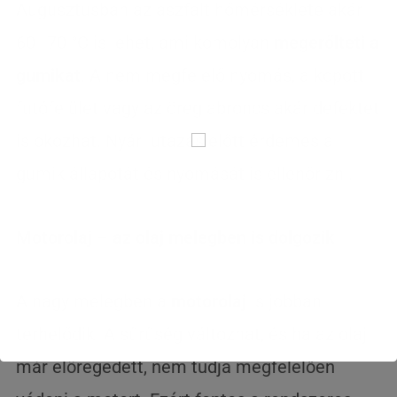
Augusztusban az aszfalt hőmérséklete akár
60–70 °C is lehet, ami komolyan
megerőlteti a
gumikat
. A nem megfelelő nyomás, a kopott
futófelület vagy az öreg abroncs akár defektet
is okozhat. Nyári utazás előtt érdemes a
gumik állapotát és nyomását is ellenőrizni.
Motorolaj – az olaj melegben is dolgozik
A nagy melegben a
motorolaj
is jobban
terhelődik. A sűrűség változhat, és ha az olaj
már elöregedett, nem tudja megfelelően