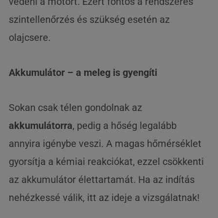
védeni a motort. Ezért fontos a rendszeres
szintellenőrzés és szükség esetén az
olajcsere.
Akkumulátor – a meleg is gyengíti
Sokan csak télen gondolnak az
akkumulátorra
, pedig a hőség legalább
annyira igénybe veszi. A magas hőmérséklet
gyorsítja a kémiai reakciókat, ezzel csökkenti
az akkumulátor élettartamát. Ha az indítás
nehézkessé válik, itt az ideje a vizsgálatnak!