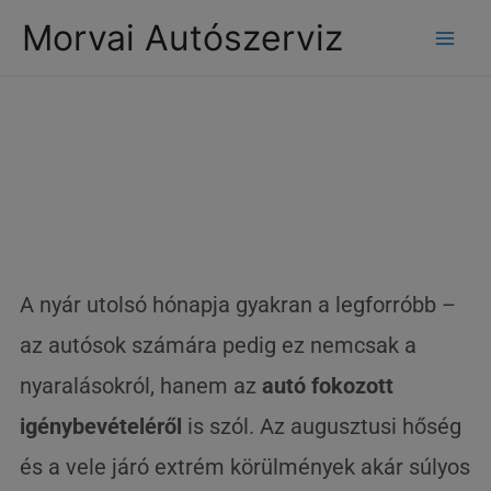
modal-check
Morvai Autószerviz
Így teheti tönkre a
hőség az autódat
A nyár utolsó hónapja gyakran a legforróbb –
az autósok számára pedig ez nemcsak a
nyaralásokról, hanem az
autó fokozott
igénybevételéről
is szól. Az augusztusi hőség
és a vele járó extrém körülmények akár súlyos