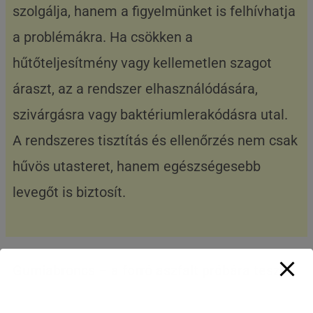
szolgálja, hanem a figyelmünket is felhívhatja
a problémákra. Ha csökken a
hűtőteljesítmény vagy kellemetlen szagot
áraszt, az a rendszer elhasználódására,
szivárgásra vagy baktériumlerakódásra utal.
A rendszeres tisztítás és ellenőrzés nem csak
hűvös utasteret, hanem egészségesebb
levegőt is biztosít.
Gumiabroncs – a forró aszfalt próbára teszi