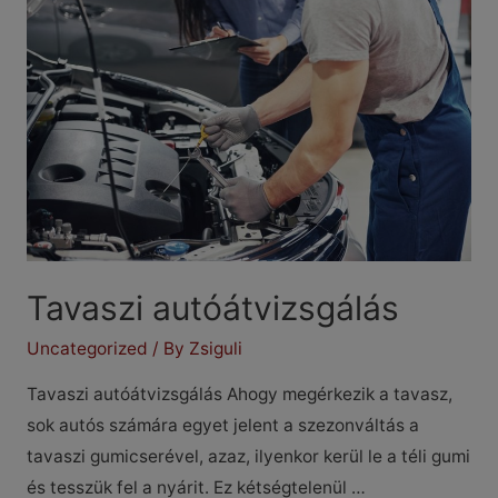
halogasd
Tavaszi autóátvizsgálás
Uncategorized
/ By
Zsiguli
Tavaszi autóátvizsgálás Ahogy megérkezik a tavasz,
sok autós számára egyet jelent a szezonváltás a
tavaszi gumicserével, azaz, ilyenkor kerül le a téli gumi
és tesszük fel a nyárit. Ez kétségtelenül …