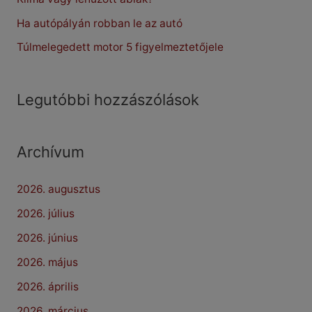
r
Ha autópályán robban le az autó
:
Túlmelegedett motor 5 figyelmeztetőjele
Legutóbbi hozzászólások
Archívum
2026. augusztus
2026. július
2026. június
2026. május
2026. április
2026. március