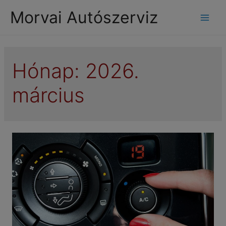
modal-check
Morvai Autószerviz
Mai
Men
Hónap:
2026.
március