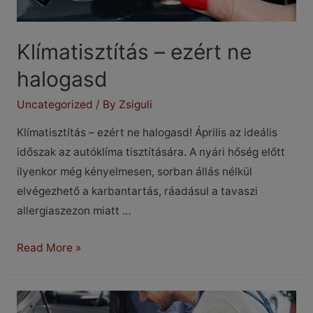
Klímatisztítás – ezért ne
halogasd
Uncategorized
/ By
Zsiguli
Klímatisztítás – ezért ne halogasd! Április az ideális
időszak az autóklíma tisztítására. A nyári hőség előtt
ilyenkor még kényelmesen, sorban állás nélkül
elvégezhető a karbantartás, ráadásul a tavaszi
allergiaszezon miatt …
Klímatisztítás
Read More »
–
ezért
ne