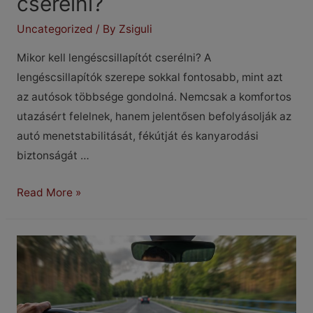
cserélni?
Uncategorized
/ By
Zsiguli
Mikor kell lengéscsillapítót cserélni? A
lengéscsillapítók szerepe sokkal fontosabb, mint azt
az autósok többsége gondolná. Nemcsak a komfortos
utazásért felelnek, hanem jelentősen befolyásolják az
autó menetstabilitását, fékútját és kanyarodási
biztonságát …
Mikor
Read More »
kell
lengéscsillapítót
cserélni?