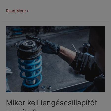
Tavaszi
Read More »
autóátvizsgálás
Mikor kell lengéscsillapítót