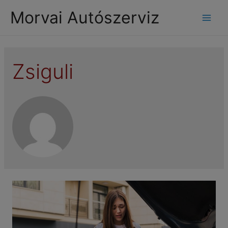
modal-check
Morvai Autószerviz
Mai
Men
Zsiguli