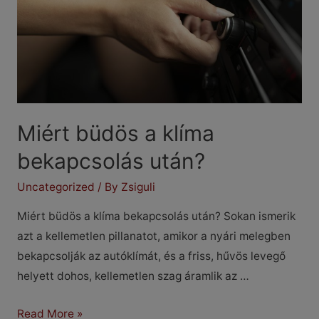
Miért büdös a klíma
bekapcsolás után?
Uncategorized
/ By
Zsiguli
Miért büdös a klíma bekapcsolás után? Sokan ismerik
azt a kellemetlen pillanatot, amikor a nyári melegben
bekapcsolják az autóklímát, és a friss, hűvös levegő
helyett dohos, kellemetlen szag áramlik az …
Miért
Read More »