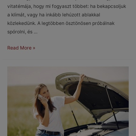
vitatémája, hogy mi fogyaszt többet: ha bekapcsoljuk
a klímát, vagy ha inkább lehúzott ablakkal
közlekedünk. A legtöbben ösztönösen próbálnak
spórolni, és …
Klíma
Read More »
vagy
lehúzott
ablak?