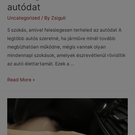
autódat
Uncategorized
/ By
Zsiguli
5 szokás, amivel feleslegesen terheled az autódat A
legtöbb autós szeretné, ha járműve minél tovább
megbízhatóan működne, mégis vannak olyan
mindennapi szokások, amelyek észrevétlenül rövidítik
az autó élettartamát. Ezek a …
5
Read More »
szoktás,
amivel
feleslegesen
terheled
az
autódat