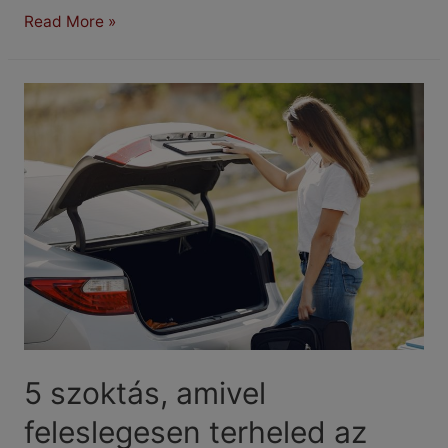
A
Read More »
nyári
forróság
rejtett
károkat
okozhat
az
autóban
5 szoktás, amivel
feleslegesen terheled az