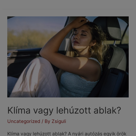
büdös
a
klíma
bekapcsolás
után?
Klíma vagy lehúzott ablak?
Uncategorized
/ By
Zsiguli
Klíma vagy lehúzott ablak? A nyári autózás egyik örök