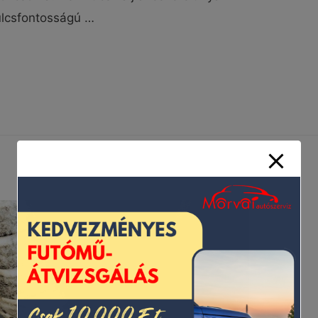
ulcsfontosságú …