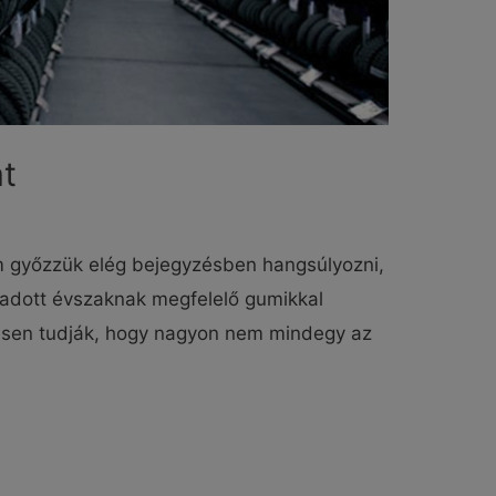
at
em győzzük elég bejegyzésben hangsúlyozni,
 adott évszaknak megfelelő gumikkal
esen tudják, hogy nagyon nem mindegy az