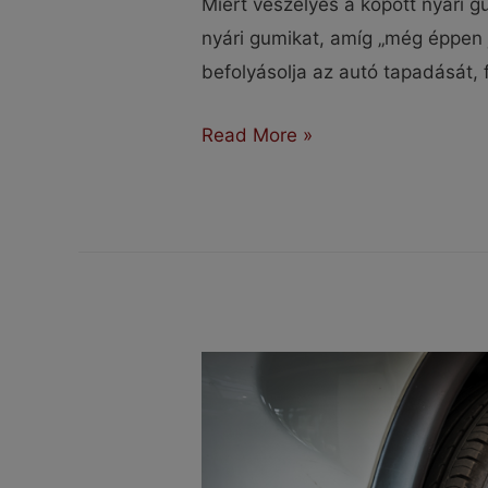
Miért veszélyes a kopott nyári 
nyári gumikat, amíg „még éppen j
befolyásolja az autó tapadását, 
Miért
Read More »
veszélyes
a
kopott
nyári
gumi?