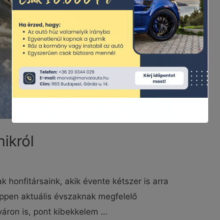
ikról
 honfitársaink, akik évente kétszer is arra
ppen aktuális évszaknak megfelelő
nyáron is, pont kibekkelem …