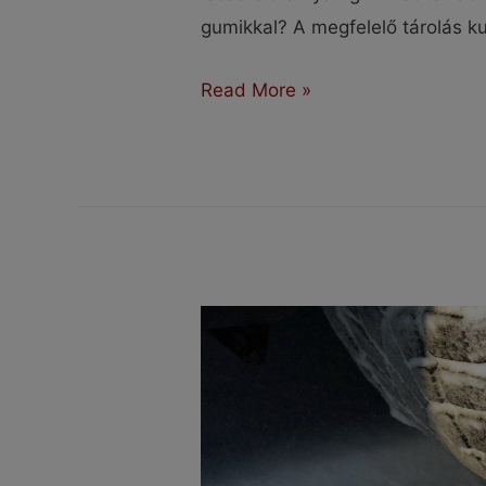
gumikkal? A megfelelő tárolás k
Nyári
Read More »
gumik
tárolása