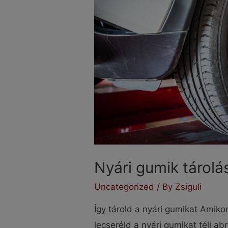
Nyári gumik tárolá
Uncategorized
/ By
Zsiguli
Így tárold a nyári gumikat Amiko
lecseréld a nyári gumikat téli abr