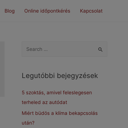
Blog
Online időpontkérés
Kapcsolat
S
e
a
Legutóbbi bejegyzések
r
c
5 szoktás, amivel feleslegesen
h
terheled az autódat
f
Miért büdös a klíma bekapcsolás
o
után?
r