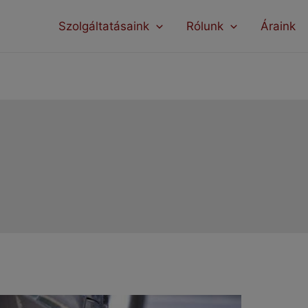
modal-check
Szolgáltatásaink
Rólunk
Áraink