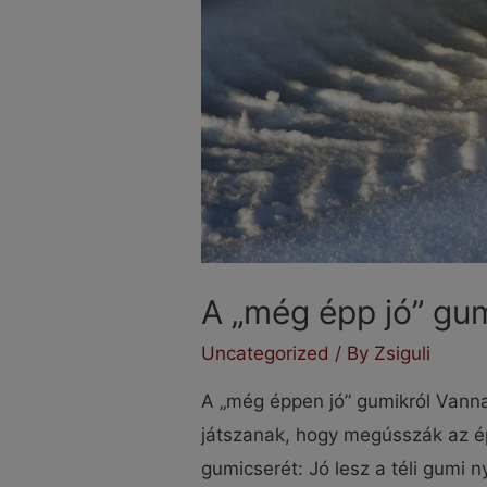
A „még épp jó” gum
Uncategorized
/ By
Zsiguli
A „még éppen jó” gumikról Vannak
játszanak, hogy megússzák az é
gumicserét: Jó lesz a téli gumi 