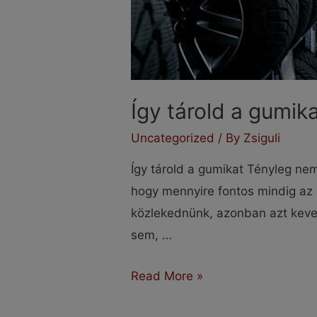
Így tárold a gumik
Uncategorized
/ By
Zsiguli
Így tárold a gumikat Tényleg n
hogy mennyire fontos mindig az
közlekednünk, azonban azt kev
sem, …
Így
Read More »
tárold