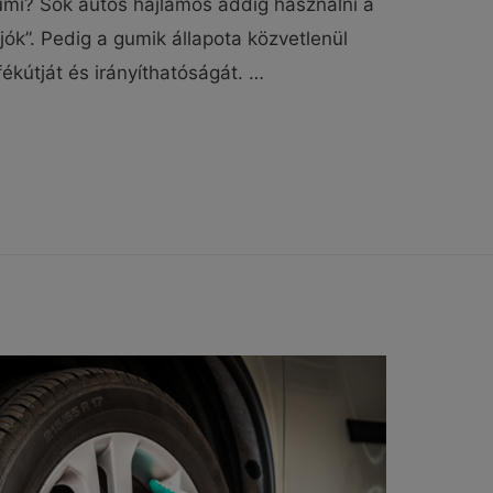
gumi? Sok autós hajlamos addig használni a
ók”. Pedig a gumik állapota közvetlenül
fékútját és irányíthatóságát. …