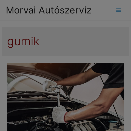
modal-check
Morvai Autószerviz
Mai
Men
gumik