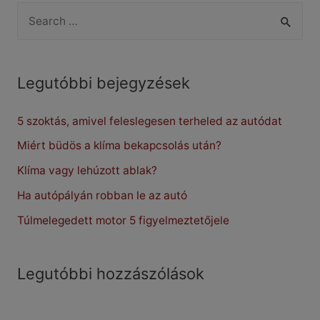
S
e
a
r
Legutóbbi bejegyzések
c
5 szoktás, amivel feleslegesen terheled az autódat
h
f
Miért büdös a klíma bekapcsolás után?
o
Klíma vagy lehúzott ablak?
r
Ha autópályán robban le az autó
:
Túlmelegedett motor 5 figyelmeztetőjele
Legutóbbi hozzászólások