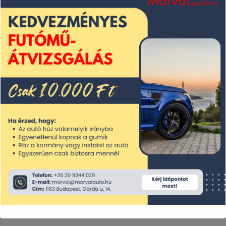
tervezte. Ráadásul volt tágas csomagtér, és az
ékalaknak köszönhetően igen csekély
légellenállás tette még fürgébbé a gépet. A
pedálokon dombornyomott embléma
díszelgett, a sofőr dolgát pedig az enyhén felé
fordított középkonzol tette könnyebbé,
kényelmesebbé. Erre jöttek a kritikusok, és
rendre lehúzták, mondván, többek közt, hogy
rossz az anyagminősége…
Az Alfa Romeo 155 már a kezdetektől négyféle
változatban volt kapható: