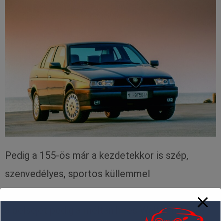
Pedig a 155-ös már a kezdetekkor is szép,
szenvedélyes, sportos küllemmel
büszkélkedhetett, a külsejét maga Ercole Spada,
a belsejét pedig a méltán híres Walter de Silva