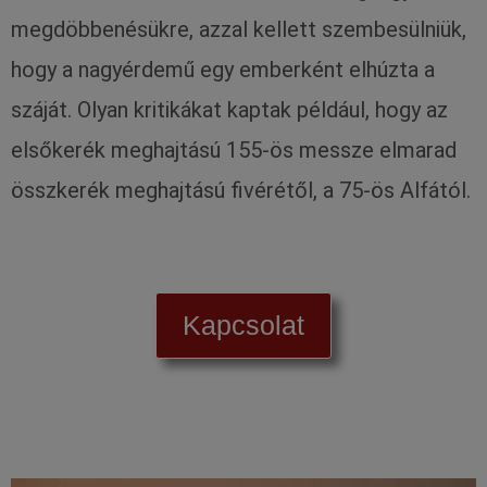
megdöbbenésükre, azzal kellett szembesülniük,
hogy a nagyérdemű egy emberként elhúzta a
száját. Olyan kritikákat kaptak például, hogy az
elsőkerék meghajtású 155-ös messze elmarad
összkerék meghajtású fivérétől, a 75-ös Alfától.
Kapcsolat