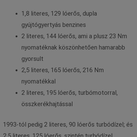
1,8 literes, 129 lóerős, dupla
gyújtógyertyás benzines
2 literes, 144 lóerős, ami a plusz 23 Nm
nyomatéknak köszönhetően hamarabb
gyorsult
2,5 literes, 165 lóerős, 216 Nm
nyomatékkal
2 literes, 195 lóerős, turbómotorral,
összkerékhajtással
1993-tól pedig 2 literes, 90 lóerős turbódízel; és
2,5 literes, 125 lóerős, szintén turbódízel