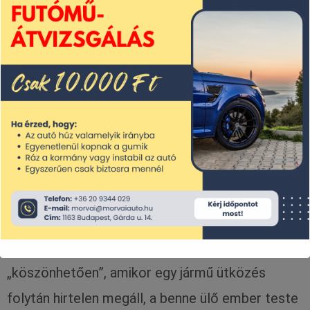
Ütközés esetén a biztonsági öv megóvja a
járműben ülőket attól, hogy kirepüljenek az
autóból, ami súlyos sérüléseket vagy halált
okozhat. Lássuk a balesetet a fizika
szempontjából. A tehetetlenségi erőnek
„köszönhetően”, amikor egy jármű ütközés
folytán hirtelen megáll, a benne ülő ember teste