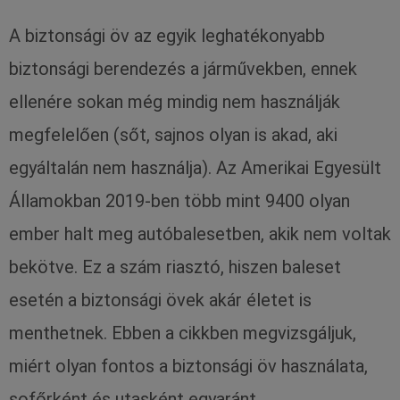
A biztonsági öv az egyik leghatékonyabb
biztonsági berendezés a járművekben, ennek
ellenére sokan még mindig nem használják
megfelelően (sőt, sajnos olyan is akad, aki
egyáltalán nem használja). Az Amerikai Egyesült
Államokban 2019-ben több mint 9400 olyan
ember halt meg autóbalesetben, akik nem voltak
bekötve. Ez a szám riasztó, hiszen baleset
esetén a biztonsági övek akár életet is
menthetnek. Ebben a cikkben megvizsgáljuk,
miért olyan fontos a biztonsági öv használata,
sofőrként és utasként egyaránt.