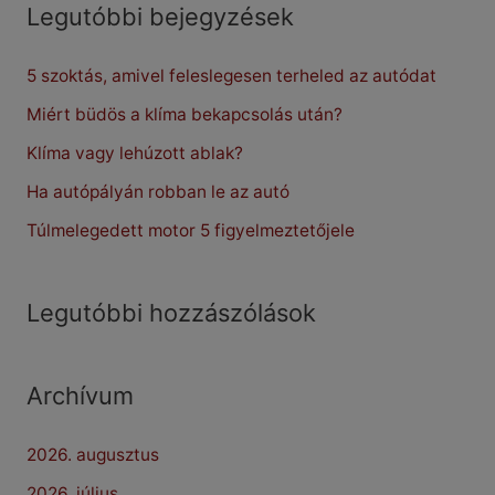
r
Legutóbbi bejegyzések
c
5 szoktás, amivel feleslegesen terheled az autódat
h
f
Miért büdös a klíma bekapcsolás után?
o
Klíma vagy lehúzott ablak?
r
Ha autópályán robban le az autó
:
Túlmelegedett motor 5 figyelmeztetőjele
Legutóbbi hozzászólások
Archívum
2026. augusztus
2026. július