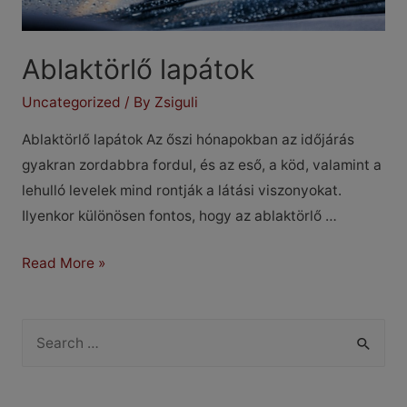
Ablaktörlő lapátok
Uncategorized
/ By
Zsiguli
Ablaktörlő lapátok Az őszi hónapokban az időjárás
gyakran zordabbra fordul, és az eső, a köd, valamint a
lehulló levelek mind rontják a látási viszonyokat.
Ilyenkor különösen fontos, hogy az ablaktörlő …
Ablaktörlő
Read More »
lapátok
S
e
a