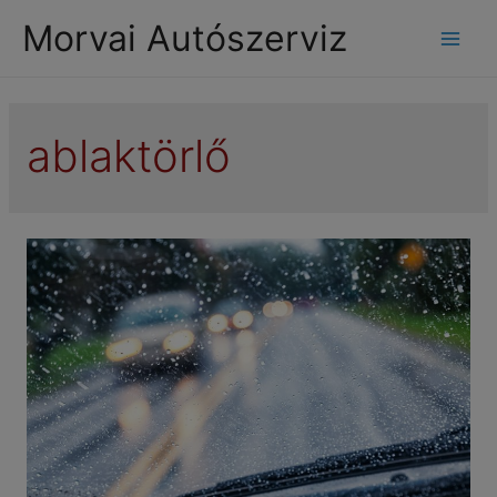
modal-check
Morvai Autószerviz
Mai
Men
ablaktörlő