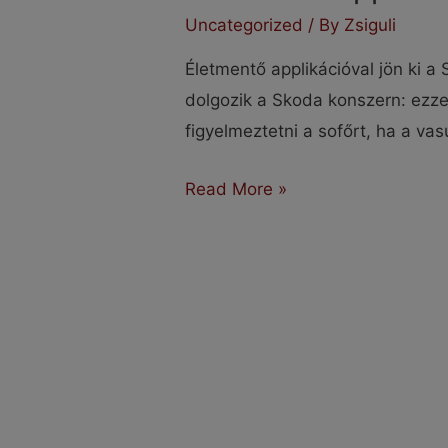
Uncategorized
/ By
Zsiguli
Életmentő applikációval jön ki a
dolgozik a Skoda konszern: ezzel
figyelmeztetni a sofőrt, ha a vas
Életmentő
Read More »
applikációval
jön
ki
a
Skoda