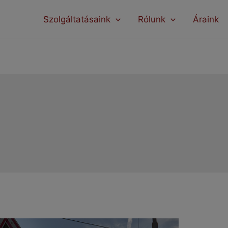
modal-check
Szolgáltatásaink
Rólunk
Áraink