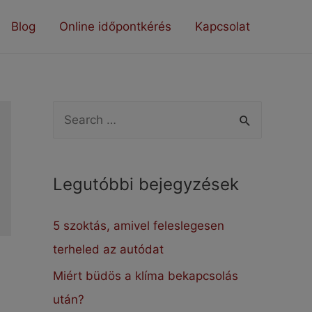
Blog
Online időpontkérés
Kapcsolat
S
e
a
Legutóbbi bejegyzések
r
c
5 szoktás, amivel feleslegesen
h
terheled az autódat
f
Miért büdös a klíma bekapcsolás
o
után?
r