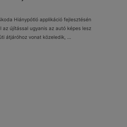
 Skoda Hiánypótló applikáció fejlesztésén
 az újítással ugyanis az autó képes lesz
úti átjáróhoz vonat közeledik, …