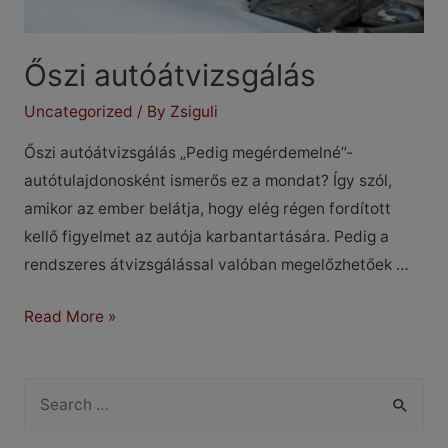
Őszi autóátvizsgálás
Uncategorized
/ By
Zsiguli
Őszi autóátvizsgálás „Pedig megérdemelné”-
autótulajdonosként ismerős ez a mondat? Így szól,
amikor az ember belátja, hogy elég régen fordított
kellő figyelmet az autója karbantartására. Pedig a
rendszeres átvizsgálással valóban megelőzhetőek …
Őszi
Read More »
autóátvizsgálás
S
e