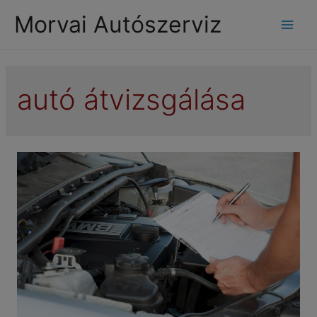
modal-check
Morvai Autószerviz
Mai
Men
autó átvizsgálása