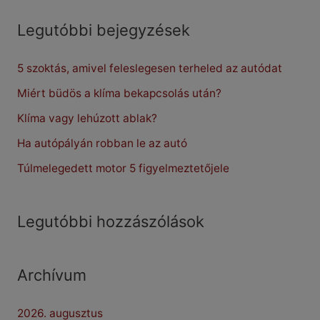
a
r
Legutóbbi bejegyzések
c
5 szoktás, amivel feleslegesen terheled az autódat
h
f
Miért büdös a klíma bekapcsolás után?
o
Klíma vagy lehúzott ablak?
r
Ha autópályán robban le az autó
:
Túlmelegedett motor 5 figyelmeztetőjele
Legutóbbi hozzászólások
Archívum
2026. augusztus