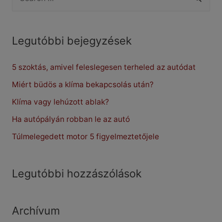
e
az
a
autó
klíma?
r
Legutóbbi bejegyzések
c
5 szoktás, amivel feleslegesen terheled az autódat
h
f
Miért büdös a klíma bekapcsolás után?
o
Klíma vagy lehúzott ablak?
r
Ha autópályán robban le az autó
:
Túlmelegedett motor 5 figyelmeztetőjele
Legutóbbi hozzászólások
Archívum