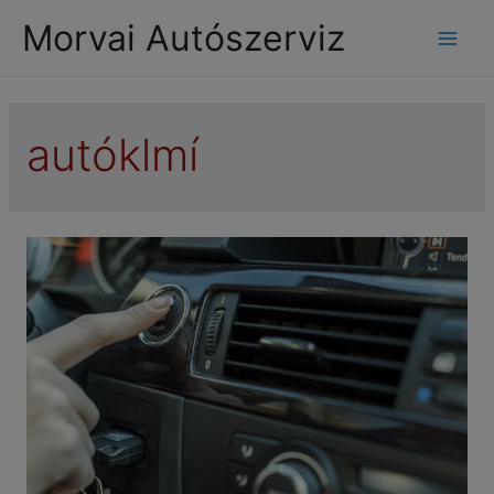
modal-check
Morvai Autószerviz
Mai
Men
autóklmí