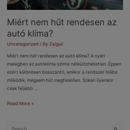
Miért nem hűt rendesen az
autó klíma?
Uncategorized
/ By
Zsiguli
Miért nem hűt rendesen az autó klíma? A nyári
melegben az autóklíma szinte nélkülözhetetlen. Éppen
ezért különösen bosszantó, amikor a rendszer hiába
működik, mégsem hűt megfelelően. Sokan ilyenkor
csak feljebb …
Miért
Read More »
nem
hűt
S
rendesen