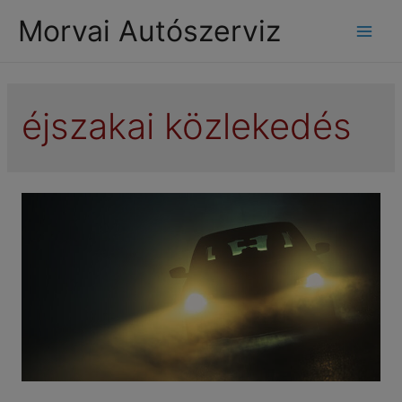
modal-check
Morvai Autószerviz
Mai
Men
éjszakai közlekedés