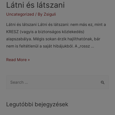
Látni és látszani
Uncategorized
/ By
Zsiguli
Látni és látszani Látni és látszani: nem más ez, mint a
KRESZ (vagyis a biztonságos közlekedés)
alapszabálya. Mégis sokan érzik hajlíthatónak, bár
nem is feltétlenül a saját hibájukból. A „rossz …
Látni
Read More »
és
látszani
S
e
a
r
Legutóbbi bejegyzések
c