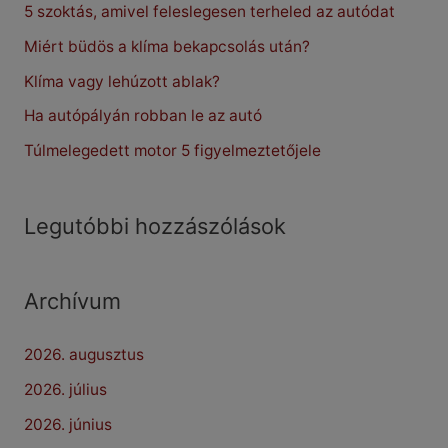
5 szoktás, amivel feleslegesen terheled az autódat
h
f
Miért büdös a klíma bekapcsolás után?
o
Klíma vagy lehúzott ablak?
r
Ha autópályán robban le az autó
:
Túlmelegedett motor 5 figyelmeztetőjele
Legutóbbi hozzászólások
Archívum
2026. augusztus
2026. július
2026. június