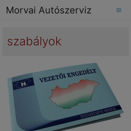
modal-check
Morvai Autószerviz
Mai
Men
szabályok