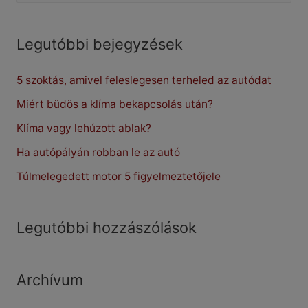
rendőr
a
a
jogosítványt?
r
Legutóbbi bejegyzések
c
5 szoktás, amivel feleslegesen terheled az autódat
h
f
Miért büdös a klíma bekapcsolás után?
o
Klíma vagy lehúzott ablak?
r
Ha autópályán robban le az autó
:
Túlmelegedett motor 5 figyelmeztetőjele
Legutóbbi hozzászólások
Archívum