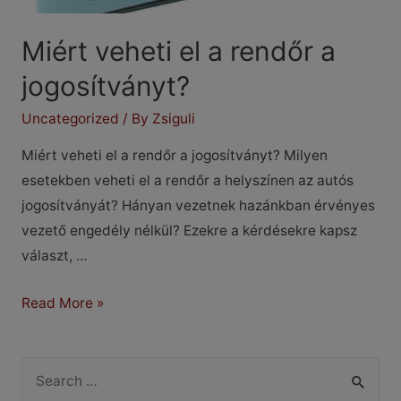
Miért veheti el a rendőr a
jogosítványt?
Uncategorized
/ By
Zsiguli
Miért veheti el a rendőr a jogosítványt? Milyen
esetekben veheti el a rendőr a helyszínen az autós
jogosítványát? Hányan vezetnek hazánkban érvényes
vezető engedély nélkül? Ezekre a kérdésekre kapsz
választ, …
Miért
Read More »
veheti
el
S
a
e