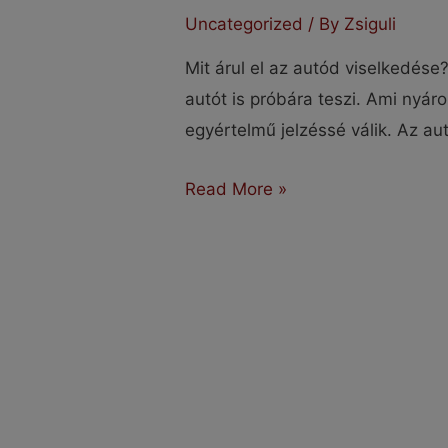
Uncategorized
/ By
Zsiguli
Mit árul el az autód viselkedés
autót is próbára teszi. Ami nyár
egyértelmű jelzéssé válik. Az au
Mit
Read More »
árul
el
az
autód
viselkedése?