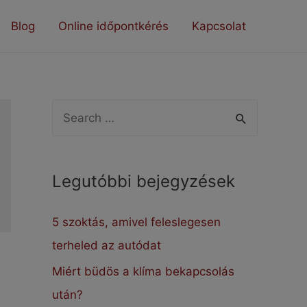
Blog
Online időpontkérés
Kapcsolat
S
e
a
Legutóbbi bejegyzések
r
c
5 szoktás, amivel feleslegesen
h
terheled az autódat
f
Miért büdös a klíma bekapcsolás
o
után?
r