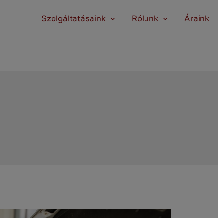
modal-check
Szolgáltatásaink
Rólunk
Áraink