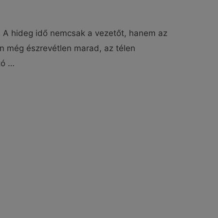
e? A hideg idő nemcsak a vezetőt, hanem az
on még észrevétlen marad, az télen
tó …