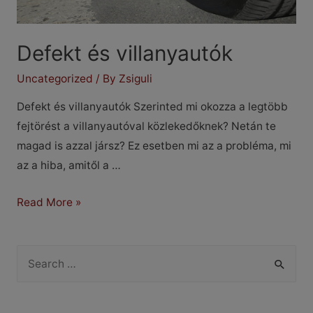
Defekt és villanyautók
Uncategorized
/ By
Zsiguli
Defekt és villanyautók Szerinted mi okozza a legtöbb
fejtörést a villanyautóval közlekedőknek? Netán te
magad is azzal jársz? Ez esetben mi az a probléma, mi
az a hiba, amitől a …
Defekt
Read More »
és
villanyautók
S
e
a