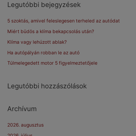
r
Legutóbbi bejegyzések
c
5 szoktás, amivel feleslegesen terheled az autódat
h
f
Miért büdös a klíma bekapcsolás után?
o
Klíma vagy lehúzott ablak?
r
Ha autópályán robban le az autó
:
Túlmelegedett motor 5 figyelmeztetőjele
Legutóbbi hozzászólások
Archívum
2026. augusztus
2026. július