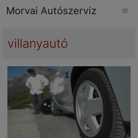
modal-check
Morvai Autószerviz
Mai
Men
villanyautó