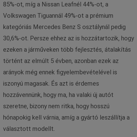
85%-ot, míg a Nissan Leafnél 44%-ot, a
Volkswagen Tiguannál 49%-ot a prémium
kategóriás Mercedes Benz S osztálynál pedig
30,6%-ot. Persze ehhez az is hozzátartozik, hogy
ezeken a járműveken több fejlesztés, átalakítás
történt az elmúlt 5 évben, azonban ezek az
arányok még ennek figyelembevételével is
iszonyú magasak. És azt is érdemes
hozzávennünk, hogy ma, ha valaki új autót
szeretne, bizony nem ritka, hogy hosszú
hónapokig kell várnia, amíg a gyártó leszállítja a
választott modellt.