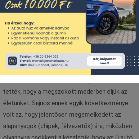
Kapcsolat
A másik ok a koronavírus hatása. Talán
emlékszünk még az egész világot érintő,
rémálomszerű lezárásokra, melyek lehetetlenné
tették, hogy a megszokott mederben éljük az
életünket. Sajnos ennek egyik következménye
volt az, hogy jelentősen megemelkedett az
alapanyagok (chipek, félvezetők) ára, miközben
olyannyira csökkent a készletük, hogy az új autó