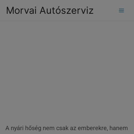
modal-check
Morvai Autószerviz
Motorolaj és
hűtőfolyadék
A nyári hőség nem csak az emberekre, hanem