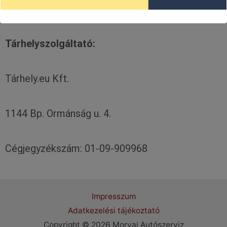
E-mail:
morvai@morvaiauto.hu
Tárhelyszolgáltató:
Tárhely.eu Kft.
1144 Bp. Ormánság u. 4.
Cégjegyzékszám: 01-09-909968
Impresszum
Adatkezelési tájékoztató
Copyright © 2026 Morvai Autószerviz