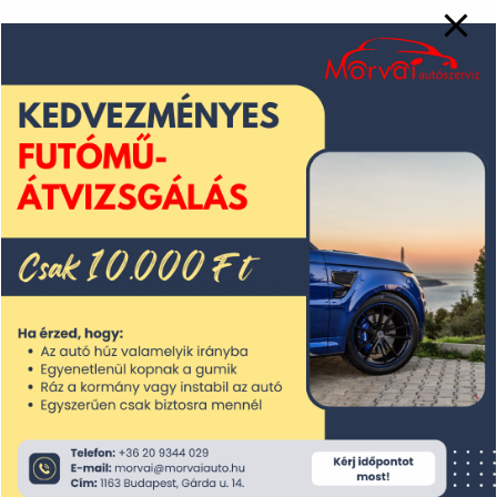
Morvai Autószerviz Kft.
Cégjegyzékszám: 01 09 710346
Cím: 1163 Budapest, Gárda u. 14.
Adószám: 12926530242
Kapcsolattartásért felelős személy:
Morvai József
Telefon:
+36 20 9344 029