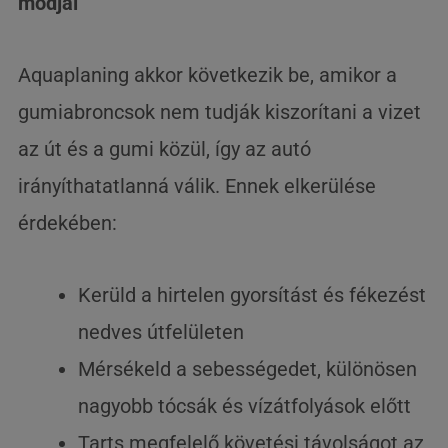
módjai
Aquaplaning akkor következik be, amikor a
gumiabroncsok nem tudják kiszorítani a vizet
az út és a gumi közül, így az autó
irányíthatatlanná válik. Ennek elkerülése
érdekében:
Kerüld a hirtelen gyorsítást és fékezést
nedves útfelületen
Mérsékeld a sebességedet, különösen
nagyobb tócsák és vízátfolyások előtt
Tarts megfelelő követési távolságot az