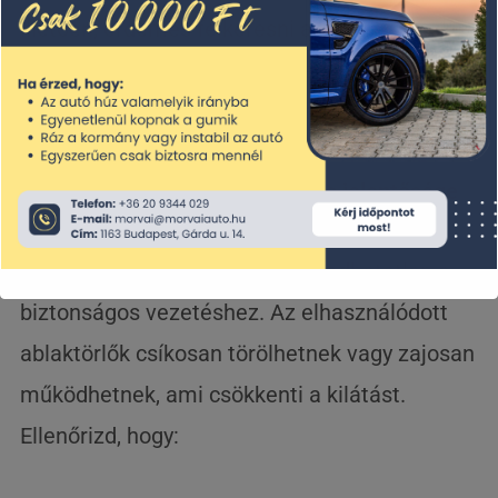
illetően, érdemes felkeresni a
Morvai
Autószervizt
, ahol szakszerűen átvizsgáljuk
és szükség esetén cseréljük az abroncsokat.
Ablaktörlők és szélvédőtisztítás jelentősége
Az esős időben a jó látás elengedhetetlen a
biztonságos vezetéshez. Az elhasználódott
ablaktörlők csíkosan törölhetnek vagy zajosan
működhetnek, ami csökkenti a kilátást.
Ellenőrizd, hogy: