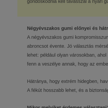
gondoskodnia kell tavasszal a nyári g
Négyévszakos gumi előnyei és hát
A négyévszakos gumi kompromisszumot 
abroncsot évente. Jó választás mérsé
lehet: például olyan városokban, ahol
fenn a veszélye annak, hogy az ember
Hátránya, hogy extrém hidegben, havas
A fékút hosszabb lehet, és a biztons
Mikor melyiket érdemes választani