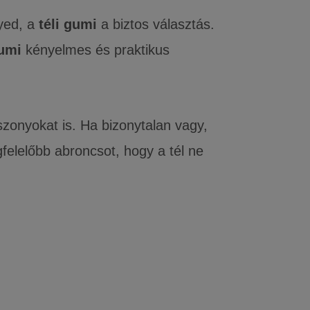
yed, a
téli gumi
a biztos választás.
umi
kényelmes és praktikus
szonyokat is. Ha bizonytalan vagy,
felelőbb abroncsot, hogy a tél ne