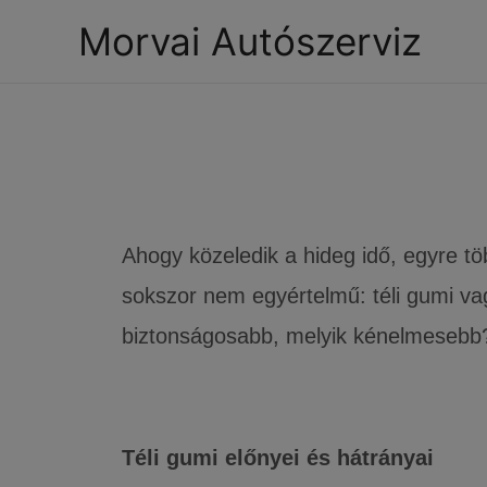
Morvai Autószerviz
Tél
Ahogy közeledik a hideg idő, egyre t
sokszor nem egyértelmű: téli gumi va
biztonságosabb, melyik kénelmesebb
Téli gumi előnyei és hátrányai