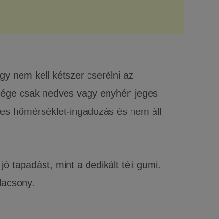
y nem kell kétszer cserélni az
bbsége csak nedves vagy enyhén jeges
éges hőmérséklet-ingadozás és nem áll
 tapadást, mint a dedikált téli gumi.
lacsony.