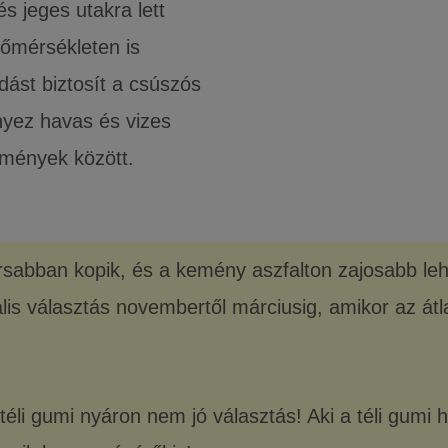
s jeges utakra lett
őmérsékleten is
dást biztosít a csúszós
nyez havas és vizes
ülmények között.
abban kopik, és a kemény aszfalton zajosabb lehe
eális választás novembertől márciusig, amikor az át
a téli gumi nyáron nem jó választás! Aki a téli gumi