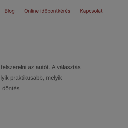
Blog
Online időpontkérés
Kapcsolat
gumi
lszerelni az autót. A választás
yik praktikusabb, melyik
 döntés.