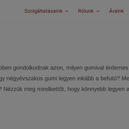
modal-check
Szolgáltatásaink
Rólunk
Áraink
i gumi VS. négyévszakos 
öbben gondolkodnak azon, milyen gumival érdemes fe
gy négyévszakos gumi legyen inkább a befutó? Mel
? Nézzük meg mindkettőt, hogy könnyebb legyen a