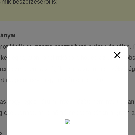
umik beszerzéséről is!
rányai
kínál: egyszerre használható nyáron és télen, íg
kelt éghajlaton, ahol ritkább a hó, és az utak tö
 rendszeresen takarítják az utakat, nincs szélsős
t reggelre egy hegy tetején ellepi a hó…
 vagy jeges körülmények között nem nyújt olyan jó
ág csökkenhet, ha a hőmérséklet tartósan nagyon a
?