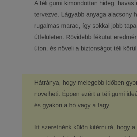
A téli gumi kimondottan hideg, havas é
tervezve. Lágyabb anyaga alacsony h
rugalmas marad, így sokkal jobb tapa
útfelületen. Rövidebb fékutat eredmé
úton, és növeli a biztonságot téli kör
Hátránya, hogy melegebb időben gyors
növelheti. Éppen ezért a téli gumi id
és gyakori a hó vagy a fagy.
Itt szeretnénk külön kitérni rá, hogy 