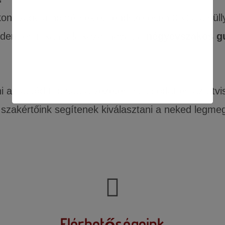
on, vagy a hőmérséklet rendszeresen 0°C alá süll
den, és ritkán találkozol hóval, a
négyévszakos g
az autód típusát, a vezetési stílusodat és az útvi
 szakértőink segítenek kiválasztani a neked legmeg
Elérhetőségeink