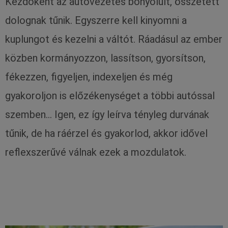
Kezdőként az autóvezetés bonyolult, összetett
dolognak tűnik. Egyszerre kell kinyomni a
kuplungot és kezelni a váltót. Ráadásul az ember
közben kormányozzon, lassítson, gyorsítson,
fékezzen, figyeljen, indexeljen és még
gyakoroljon is előzékenységet a többi autóssal
szemben… Igen, ez így leírva tényleg durvának
tűnik, de ha ráérzel és gyakorlod, akkor idővel
reflexszerűvé válnak ezek a mozdulatok.