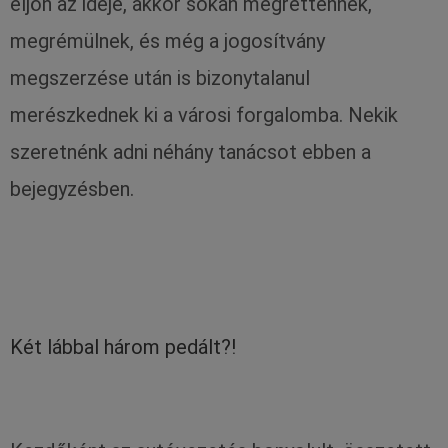
eljön az ideje, akkor sokan megrettennek,
megrémülnek, és még a jogosítvány
megszerzése után is bizonytalanul
merészkednek ki a városi forgalomba. Nekik
szeretnénk adni néhány tanácsot ebben a
bejegyzésben.
Két lábbal három pedált?!