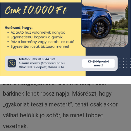
Sokan nem szeretnek kezdőként kimerészkedni
a forgalomba, mert úgy érzik, hogy ők a
leggyengébb láncszemek a közlekedésben. A
bizonytalanságukat pedig csak fokozza, ha
esetenként egy-egy türelmetlen sofőr rájuk is
dudál. Nekik, egyrészt azt javasolnánk, hogy ezt
bátran engedjék el a fülük mellett, hiszen
bárkinek lehet rossz napja. Másrészt, hogy
„gyakorlat teszi a mestert”, tehát csak akkor
válhat belőlük jó sofőr, ha minél többet
vezetnek.