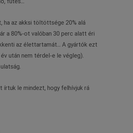
lő, fűtés…
t, ha az akksi töltöttsége 20% alá
ár a 80%-ot valóban 30 perc alatt éri
kkenti az élettartamát… A gyártók ezt
8 év után nem térdel-e le végleg).
ulatság.
írtuk le mindezt, hogy felhívjuk rá