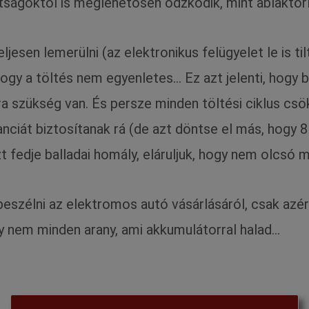
utságoktól is meglehetősen ódzkodik, mint ablaktör
esen lemerülni (az elektronikus felügyelet le is til
ogy a töltés nem egyenletes… Ez azt jelenti, hogy b
a szükség van. És persze minden töltési ciklus csö
ranciát biztosítanak rá (de azt döntse el más, hogy 
 fedje balladai homály, eláruljuk, hogy nem olcsó m
szélni az elektromos autó vásárlásáról, csak azért 
y nem minden arany, ami akkumulátorral halad…