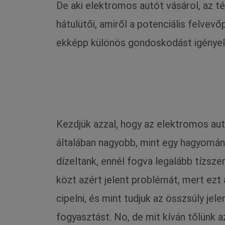
De aki elektromos autót vásárol, az t
hátulütői, amiről a potenciális felvev
ekképp különös gondoskodást igényel (
Kezdjük azzal, hogy az elektromos au
általában nagyobb, mint egy hagyomán
dízeltank, ennél fogva legalább tízsze
közt azért jelent problémát, mert ezt 
cipelni, és mint tudjuk az összsúly jel
fogyasztást. No, de mit kíván tőlünk 