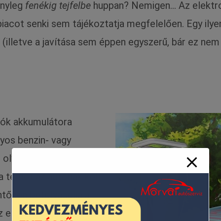
ényleg
fenékig tejfelbe
huppan? Nemigen… Az elektro
őpiacot senki sem tájékoztatja megfelelően. Egy ilye
illetve a javítása sem éppen egyszerű, bár ez nem
tók akkumulátora
yos benzin- vagy
r olyan súlyos. Ez többek
a terhet az autónak kell
entősen befolyásolja a
az elektromos autónk,