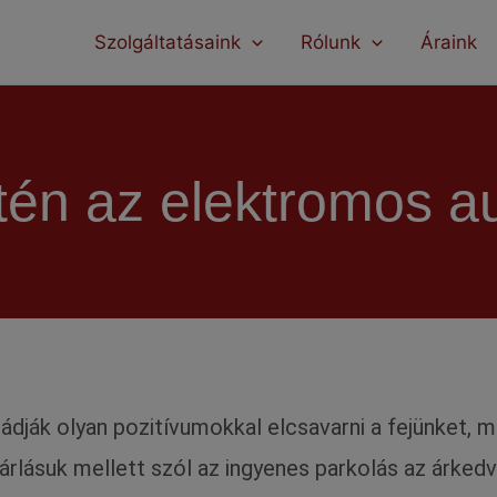
modal-check
Szolgáltatásaink
Rólunk
Áraink
tén az elektromos au
ádják olyan pozitívumokkal elcsavarni a fejünket, 
sárlásuk mellett szól az ingyenes parkolás az árked