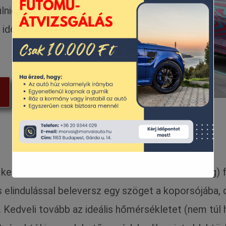
sülnie, hogy kényelmesen
idő előtt a kulcsot)?
 kedveli, a vízszintes utakat és a (megközelítőleg
s elindulással beleversz egy szöget a koporsójába, d
 Kedveli tovább az ideális hőmérsékletet (nem túl hi