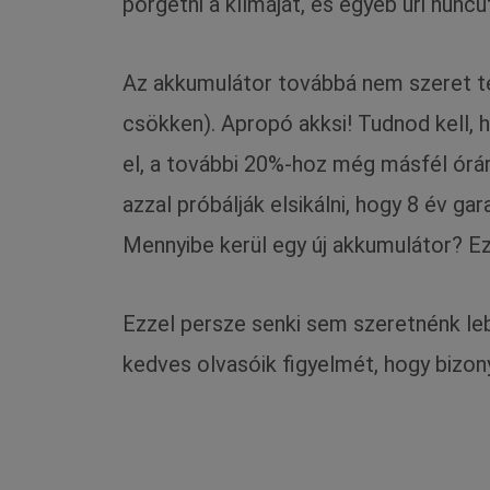
pörgetni a klímáját, és egyéb úri hunc
Az akkumulátor továbbá nem szeret telj
csökken). Apropó akksi! Tudnod kell, h
el, a további 20%-hoz még másfél órár
azzal próbálják elsikálni, hogy 8 év ga
Mennyibe kerül egy új akkumulátor? Ezt
Ezzel persze senki sem szeretnénk lebe
kedves olvasóik figyelmét, hogy bizon