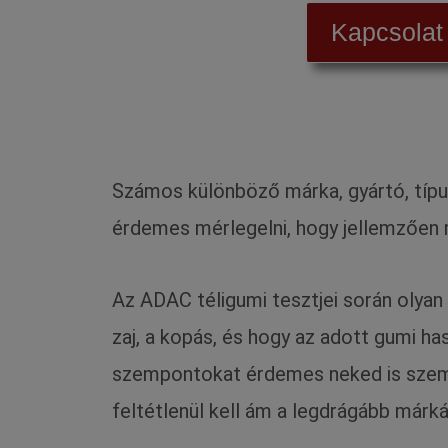
Kapcsolat
Számos különböző márka, gyártó, típus
érdemes mérlegelni, hogy jellemzően m
Az ADAC téligumi tesztjei során olyan
zaj, a kopás, és hogy az adott gumi h
szempontokat érdemes neked is szem e
feltétlenül kell ám a legdrágább már