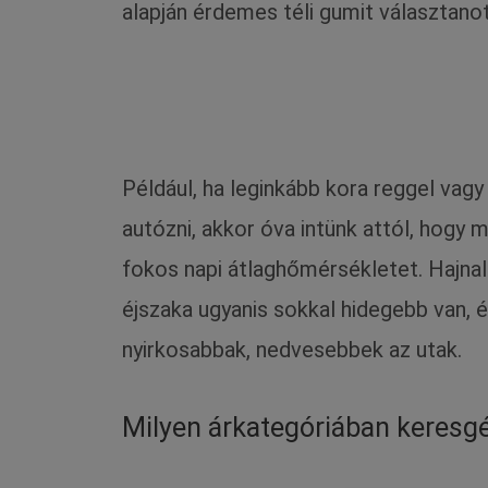
alapján érdemes téli gumit választanoto
Például, ha leginkább kora reggel vagy
autózni, akkor óva intünk attól, hogy m
fokos napi átlaghőmérsékletet. Hajnal
éjszaka ugyanis sokkal hidegebb van, é
nyirkosabbak, nedvesebbek az utak.
Milyen árkategóriában keresgél