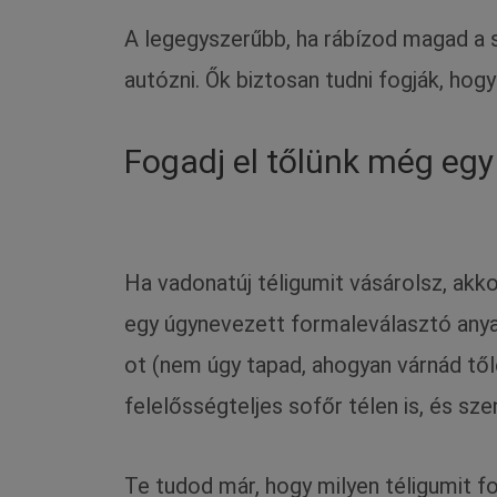
A legegyszerűbb, ha rábízod magad a s
autózni. Ők biztosan tudni fogják, hogy
Fogadj el tőlünk még egy
Ha vadonatúj téligumit vásárolsz, akko
egy úgynevezett formaleválasztó anyag
ot (nem úgy tapad, ahogyan várnád tőle
felelősségteljes sofőr télen is, és sz
Te tudod már, hogy milyen téligumit 