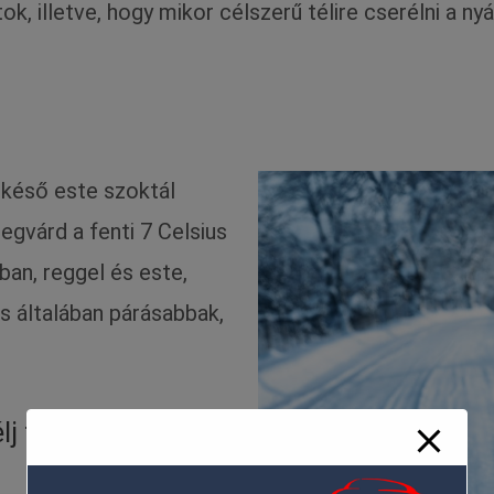
k, illetve, hogy mikor célszerű télire cserélni a ny
 késő este szoktál
egvárd a fenti 7 Celsius
ban, reggel és este,
s általában párásabbak,
j téligumit?