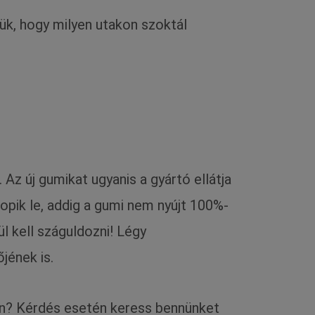
ük, hogy milyen utakon szoktál
Az új gumikat ugyanis a gyártó ellátja
opik le, addig a gumi nem nyújt 100%-
l kell száguldozni! Légy
jének is.
ben? Kérdés esetén keress bennünket