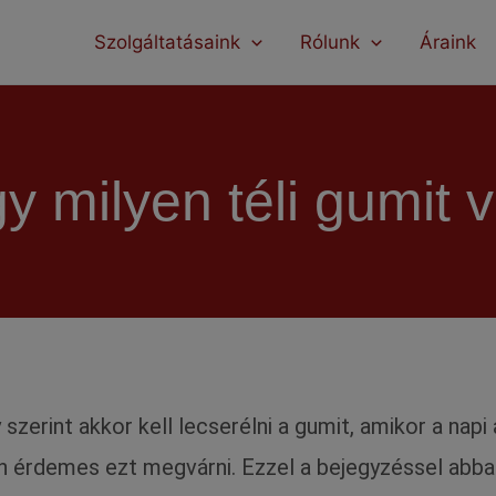
modal-check
Szolgáltatásaink
Rólunk
Áraink
y milyen téli gumit 
ly szerint akkor kell lecserélni a gumit, amikor a na
n érdemes ezt megvárni. Ezzel a bejegyzéssel abba