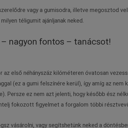
zerelődre vagy a gumisodra, illetve megosztod vel
 milyen téligumit ajánljanak neked.
 – nagyon fontos – tanácsot!
r az első néhányszáz kilóméteren óvatosan vezess. 
gal (ez a gumi felszínére kerül), így amíg az nem k
). Persze ez nem azt jelenti, hogy később ész nélkü
entelj fokozott figyelmet a forgalom többi résztvevő
fogsz vásárolni, vagy segítshetünk neked a döntés