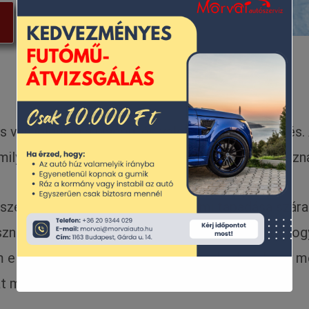
 van jelenleg a piacon, és valóban nehéz a döntés.
ilyen utakon, milyen napszakban és mennyit haszná
 szempontokat mérnek, mint a gumi tapadása száraz, 
asználata milyen mértékben befolyásolni az autó fog
lőtt tartanod a választásnál. Törekedj rá, hogy 
kát megvásárolnod!