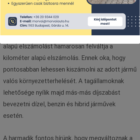
Ezzel együtt változni fog a teherautók
útdíjfizetési rendszere is. A jól megszokott idő
alapú elszámolást hamarosan felváltja a
kilométer alapú elszámolás. Ennek oka, hogy
pontosabban lehessen kiszámolni az adott jármű
valós környezetterhelését. A tagállamoknak
lehetősége nyílik majd más-más díjszabást
bevezetni dízel, benzin és hibrid járművek
esetén.
A harmadik fontos hírünk, hogy megváltoznak a