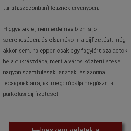
turistaszezonban) lesznek érvényben.
Higgyétek el, nem érdemes bízni a jó
szerencsében, és elsumákolni a díjfizetést, még
akkor sem, ha éppen csak egy fagyiért szaladtok
be a cukrászdába, mert a város közterületesei
nagyon szemfülesek lesznek, és azonnal
lecsapnak arra, aki megpróbálja megúszni a
parkolási díj fizetését.
Felveszem veletek a