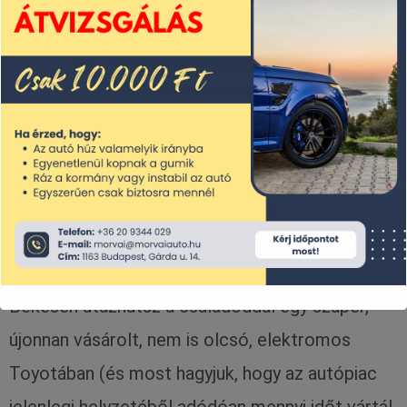
Kapcsolat
Békésen utazhatsz a családoddal egy szuper,
újonnan vásárolt, nem is olcsó, elektromos
Toyotában (és most hagyjuk, hogy az autópiac
jelenlegi helyzetéből adódóan mennyi időt vártál