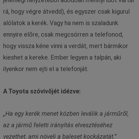
rá, hogy végre átvedd), és egyszer csak kigurul
alólatok a kerék. Vagy ha nem is szaladunk
ennyire előre, csak megcsörren a telefonod,
hogy vissza kéne vinni a verdát, mert bármikor
kieshet a kereke. Ember legyen a talpán, aki
ilyenkor nem ejti el a telefonját.
A Toyota szóvivőjét idézve:
„Ha egy kerék menet közben leválik a járműről,
az a jármű feletti irányítás elvesztéséhez
vezethet, ami növeli a baleset kockázatát.”