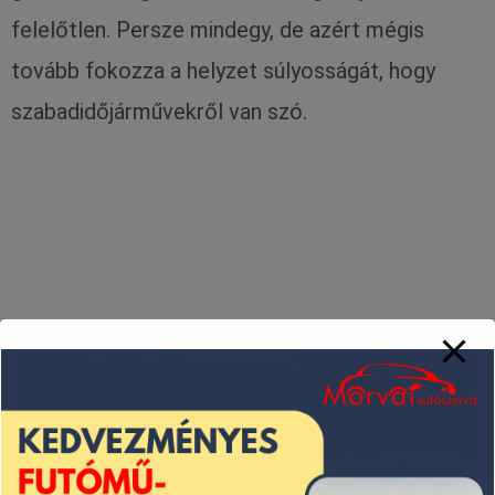
felelőtlen. Persze mindegy, de azért mégis
tovább fokozza a helyzet súlyosságát, hogy
szabadidőjárművekről van szó.