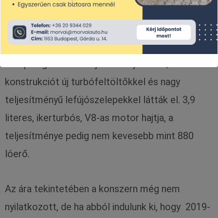
ilyen színt kapott ugyanis a kormány, a műszerfal
és a biztonsági öv is).
Ami pedig az autó teljesítményét illeti; ezt a
konstrukciót új turbófeltöltőkkel és nagy
teljesítményű lefújószelepekkel látták el. 3,9
literes, ikerturbós, V8-as motor hajtja, a
teljesítménye pedig nem kevesebb mint 880
lóerő.
Az ára tekintetében a konszern még nem
nyilatkozott, de ha abból indulunk ki, hogy 2019-