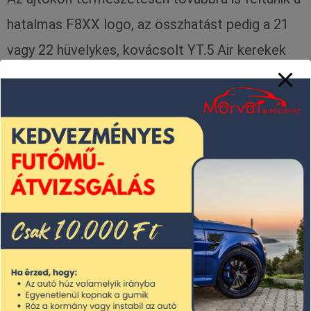
hatalmas F8XX logo, az összhatást pedig a 21
vagy 22 hüvelykes, kovácsolt YT.5 Air kerekek
fokozzák. Küllemre szinte minden másban pont
ugyanolyan, mint a régebbi, kupé változat:
szénszálas első splitter
hátsó diffúzorok
oldalszoknyák
különálló L alakú szárnyak
A brit versenyzölddel azonban nem csak a
kasznin, hanem a beltérben is találkozhatunk,