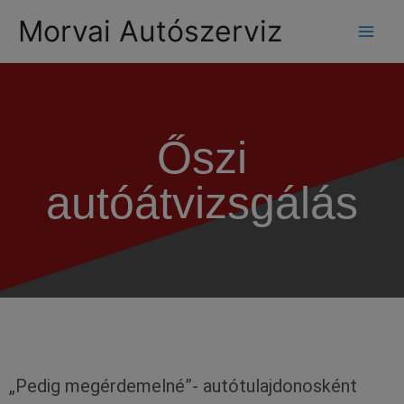
modal-check
Morvai Autószerviz
Őszi
autóátvizsgálás
„Pedig megérdemelné”- autótulajdonosként