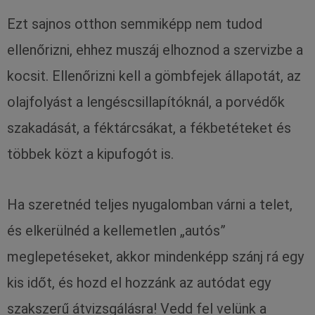
Ezt sajnos otthon semmiképp nem tudod
ellenőrizni, ehhez muszáj elhoznod a szervizbe a
kocsit. Ellenőrizni kell a gömbfejek állapotát, az
olajfolyást a lengéscsillapítóknál, a porvédők
szakadását, a féktárcsákat, a fékbetéteket és
többek közt a kipufogót is.
Ha szeretnéd teljes nyugalomban várni a telet,
és elkerülnéd a kellemetlen „autós”
meglepetéseket, akkor mindenképp szánj rá egy
kis időt, és hozd el hozzánk az autódat egy
szakszerű átvizsgálásra! Vedd fel velünk a