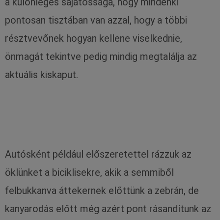
a különleges sajátossága, hogy mindenki
pontosan tisztában van azzal, hogy a többi
résztvevőnek hogyan kellene viselkednie,
önmagát tekintve pedig mindig megtalálja az
aktuális kiskaput.
Autósként például előszeretettel rázzuk az
öklünket a biciklisekre, akik a semmiből
felbukkanva áttekernek előttünk a zebrán, de
kanyarodás előtt még azért pont rásandítunk az