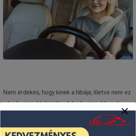
Nem érdekes, hogy kinek a hibája; illetve nem ez
a legfontosabb kérdés. A legfontosabb az lenne,
hogy mindenki figyeljen a másikra, és betartsa a
szabályokat, hiszen azok nem azért íródtak,