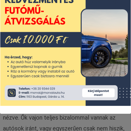
hogy bonyolítsák a közlekedést, hanem, hogy
biztonságosabbá tegyék.
Ha gyalogos vagy
Ha gyalogosként közlekedsz, akkor kétségkívül
te vagy a legvédtelenebb a pályán, érdemes
tehát nagyon odafigyelned. Furcsa (és kicsit
kétségbeejtő) látni, ahogyan felnőtt emberek
lépnek le az úttestre a mobiljukból fel sem
nézve. Ők vajon teljes bizalommal vannak az
autósok iránt, vagy egyszerűen csak nem hiszik,