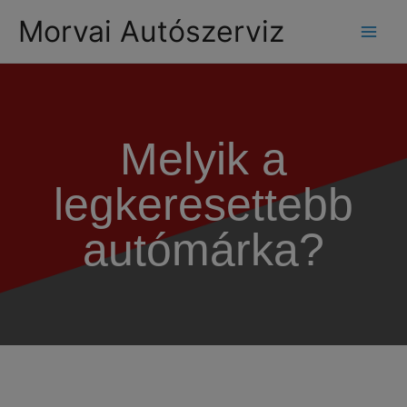
modal-check
Morvai Autószerviz
Melyik a
legkeresettebb
autómárka?