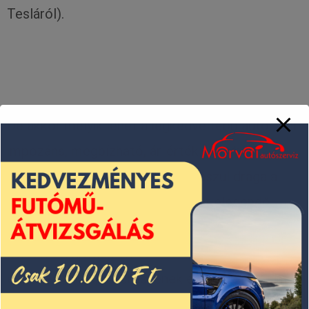
Tesláról).
De akkor melyik lehet a legkedveltebb autó, ami
impozáns, megbízható, ár-érték arányban
megfelelő, kényelmes, nem pimaszul drága a
fenntartása, a javíttatása, és pont elegendő
típus hozzáférhető belőle ahhoz, hogy a
kertvárosi kismamák és a városi business man-
ek is kedveljék, rákeressenek és utánanézzenek?