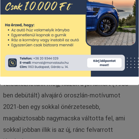
A kézi váltós változatot 10 230 000 Ft-tól
rendelhetjük meg, míg a legegyszerűbb,
automata váltós konstrukció ára 10 930 000 Ft-
ba kerül.
Az új 308 SW-re igazán merész kialakítás
jellemző, és az új Peugeot emblémáról sem
feledkezhetünk meg, hiszen a jól ismert (1955-
ben debütált) alvajáró oroszlán-motívumot
2021-ben egy sokkal önérzetesebb,
magabiztosabb nagymacska váltotta fel, ami
sokkal jobban illik is az új, ránc felvarrott