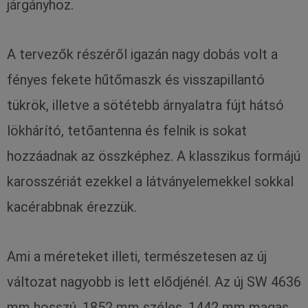
járgányhoz.
A tervezők részéről igazán nagy dobás volt a
fényes fekete hűtőmaszk és visszapillantó
tükrök, illetve a sötétebb árnyalatra fújt hátsó
lökhárító, tetőantenna és felnik is sokat
hozzáadnak az összképhez. A klasszikus formájú
karosszériát ezekkel a látványelemekkel sokkal
kacérabbnak érezzük.
Ami a méreteket illeti, természetesen az új
változat nagyobb is lett elődjénél. Az új SW 4636
mm hosszú, 1852 mm széles, 1442 mm magas,