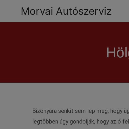
Morvai Autószerviz
Höl
Bizonyára senkit sem lep meg, hogy üg
legtöbben úgy gondolják, hogy az ő fe