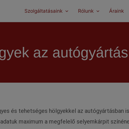
modal-check
Szolgáltatásaink
Rólunk
Áraink
gyek az autógyártá
yes és tehetséges hölgyekkel az autógyártásban is 
ladatuk maximum a megfelelő selyemkárpit színének