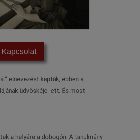
Kapcsolat
ái” elnevezést kapták, ebben a
dájának üdvöskéje lett. És most
tek a helyére a dobogón. A tanulmány