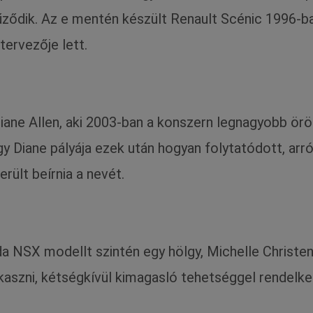
ődik. Az e mentén készült Renault Scénic 1996-ban
tervezője lett.
iane Allen, aki 2003-ban a konszern legnagyobb örö
 Diane pályája ezek után hogyan folytatódott, arról
rült beírnia a nevét.
 NSX modellt szintén egy hölgy, Michelle Christen
szni, kétségkívül kimagasló tehetséggel rendelkezik