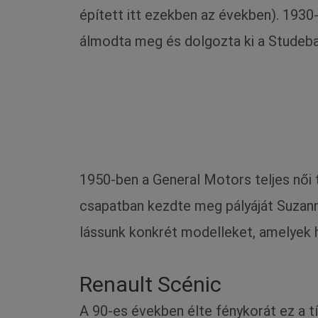
épített itt ezekben az években). 1930
álmodta meg és dolgozta ki a Studebak
1950-ben a General Motors teljes női 
csapatban kezdte meg pályáját Suzanne
lássunk konkrét modelleket, amelyek hö
Renault Scénic
A 90-es években élte fénykorát ez a 