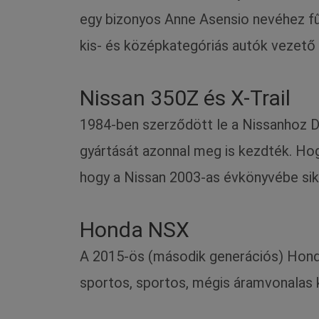
egy bizonyos Anne Asensio nevéhez fűz
kis- és középkategóriás autók vezető 
Nissan 350Z és X-Trail
1984-ben szerződött le a Nissanhoz D
gyártását azonnal meg is kezdték. Hogy
hogy a Nissan 2003-as évkönyvébe sike
Honda NSX
A 2015-ös (második generációs) Honda
sportos, sportos, mégis áramvonalas ka