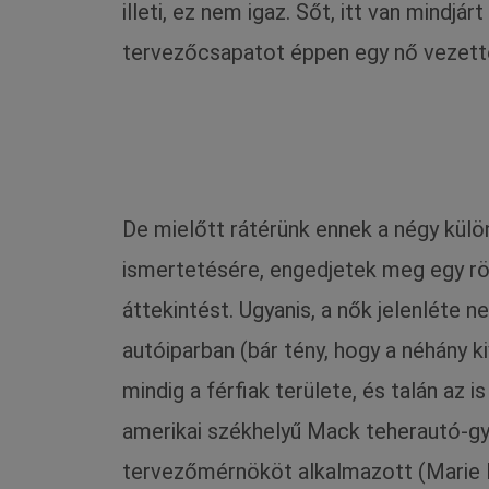
illeti, ez nem igaz. Sőt, itt van mindj
tervezőcsapatot éppen egy nő vezett
De mielőtt rátérünk ennek a négy kül
ismertetésére, engedjetek meg egy rö
áttekintést. Ugyanis, a nők jelenléte 
autóiparban (bár tény, hogy a néhány k
mindig a férfiak területe, és talán az 
amerikai székhelyű Mack teherautó-gy
tervezőmérnököt alkalmazott (Marie L