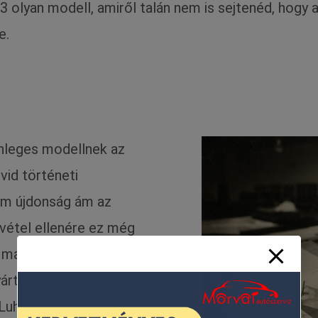
árt 3 olyan modell, amiről talán nem is sejtenéd, ho
e.
önleges modellnek az
vid történeti
nem újdonság ám az
ivétel ellenére ez még
is marad). 1920-ban az
ártó női
uhring komoly karriert