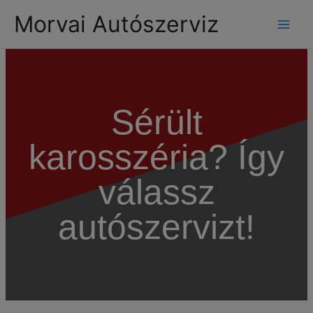
modal-check
Morvai Autószerviz
Sérült
karosszéria? Így
válassz
autószervizt!