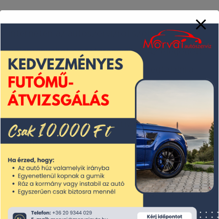
Referenciák és vélemények:
Keress az
interneten az autószervizről szóló
véleményeket és referenciákat. Az elégedett
ügyfelek jó visszajelzése segít megtalálni a
megbízható és minőségi szervizt. (A Morvai
Szerviz értékelése a Google rendszerében 4,4
csillagos, ami nagyon pozitív eredménynek
számít.)
Minőségi alkatrészek:
Fontos, hogy az
autószerviz minőségi alkatrészeket használjon
a javítás során. Kérdezd meg, hogy milyen