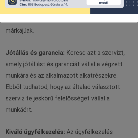
típusú alkatrészeket használnak, és győződj
meg arról, hogy azok eredeti és megbízható
márkájúak.
Jótállás és garancia:
Keresd azt a szervizt,
amely jótállást és garanciát vállal a végzett
munkára és az alkalmazott alkatrészekre.
Ebből tudhatod, hogy az általad választott
szerviz teljeskörű felelősséget vállal a
munkáért.
Kiváló ügyfélkezelés:
Az ügyfélkezelés