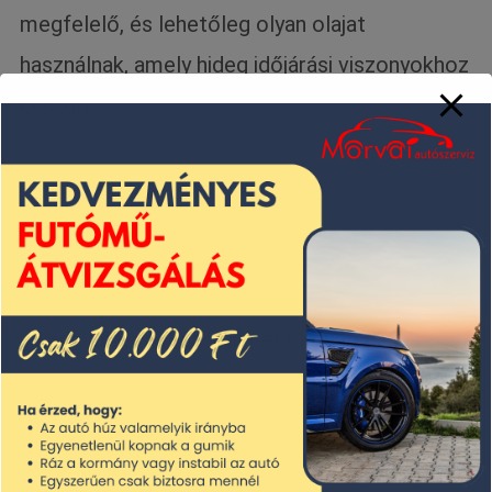
megfelelő, és lehetőleg olyan olajat
használnak, amely hideg időjárási viszonyokhoz
készült.
Fagy és hó:
A hideg időjárás során a fagy és a hó is
problémákat okozhat. A fagyott ablakok és
tükrök látási nehézségeket okozhatnak a
vezetés során. Az autósoknak gondoskodniuk
kell a fagymentesítő folyadék megfelelő
használatáról, valamint a megfelelő téli gumik