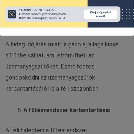
beszerzéséről.
Eltömődött üzemanyagszűrők:
A hideg időjárás miatt a gázolaj állaga kissé
sűrűbbé válhat, ami eltömítheti az
üzemanyagszűrőket. Ezért fontos
gondoskodni az üzemanyagszűrők
karbantartásáról is a téli szezonban.
A fűtésrendszer karbantartása:
A téli hidegben a fűtésrendszer