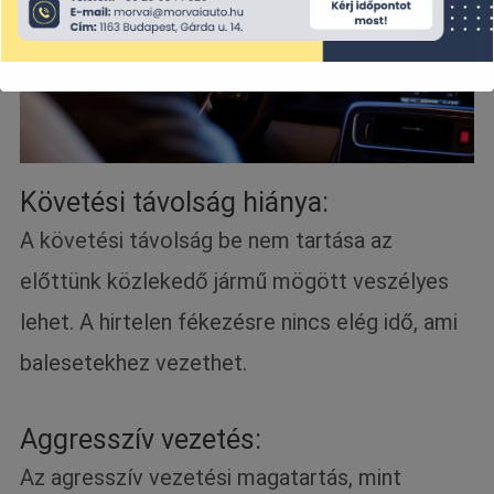
Követési távolság hiánya:
A követési távolság be nem tartása az
előttünk közlekedő jármű mögött veszélyes
lehet. A hirtelen fékezésre nincs elég idő, ami
balesetekhez vezethet.
Aggresszív vezetés:
Az agresszív vezetési magatartás, mint