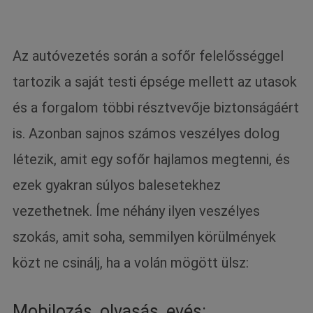
Az autóvezetés során a sofőr felelősséggel
tartozik a saját testi épsége mellett az utasok
és a forgalom többi résztvevője biztonságáért
is. Azonban sajnos számos veszélyes dolog
létezik, amit egy sofőr hajlamos megtenni, és
ezek gyakran súlyos balesetekhez
vezethetnek. Íme néhány ilyen veszélyes
szokás, amit soha, semmilyen körülmények
közt ne csinálj, ha a volán mögött ülsz:
Mobilozás, olvasás, evés: