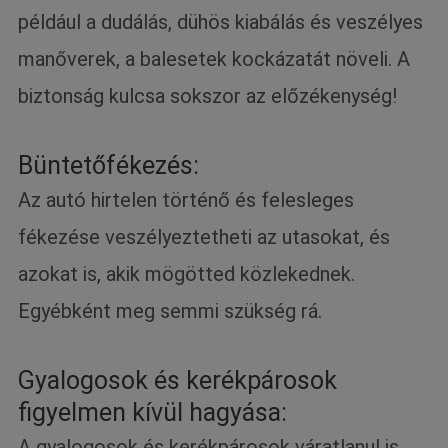
például a dudálás, dühös kiabálás és veszélyes
manőverek, a balesetek kockázatát növeli. A
biztonság kulcsa sokszor az előzékenység!
Büntetőfékezés:
Az autó hirtelen történő és felesleges
fékezése veszélyeztetheti az utasokat, és
azokat is, akik mögötted közlekednek.
Egyébként meg semmi szükség rá.
Gyalogosok és kerékpárosok
figyelmen kívül hagyása:
A gyalogosok és kerékpárosok váratlanul is