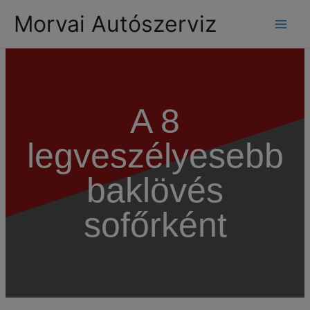
modal-check
Morvai Autószerviz
A 8
legveszélyesebb
baklövés
sofőrként