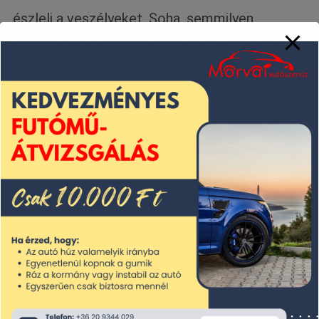
észleli a veszélyeket. Soha, semmilyen
körülmények között ne ülj autóban, ha az azt
megelőző 8 órában szeszt fogyasztottál.
Kapcsolat