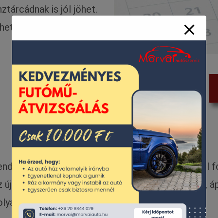
ztárcádnak is jól jöhet.
ülheted a költségesebb
 rendszeres tisztítása nem csak esztétikai okokból
z új évre fogadd meg, hogy rendszeresen mosod, áp
lyadék szintjére is.