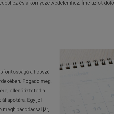
kedéshez és a környezetvédelemhez. Íme az öt dol
.
csfontosságú a hosszú
érdekében. Fogadd meg,
ére, ellenőrizteted a
 állapotára. Egy jól
 meghibásodással jár,