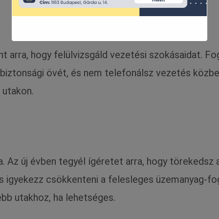
ont arra, hogy felülvizsgáld vezetési szokásaidat. 
biztonsági övét, és nem telefonálsz vezetés közb
 utakon.
. Az új évben tegyél ígéretet arra, hogy törekedsz 
s igyekezz csökkenteni a felesleges üzemanyag-fog
bb utakhoz, ha lehetséges.