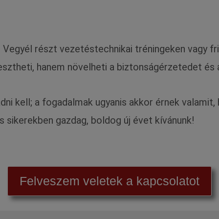
. Vegyél részt vezetéstechnikai tréningeken vagy f
esztheti, hanem növelheti a biztonságérzetedet és 
i kell; a fogadalmak ugyanis akkor érnek valamit, h
 sikerekben gazdag, boldog új évet kívánunk!
Felveszem veletek a kapcsolatot