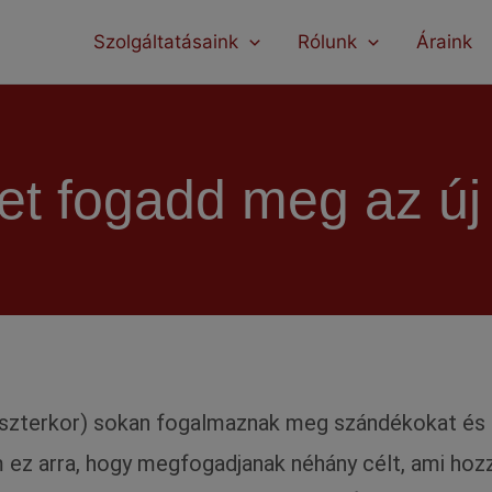
modal-check
Szolgáltatásaink
Rólunk
Áraink
et fogadd meg az új 
lveszterkor) sokan fogalmaznak meg szándékokat és
 ez arra, hogy megfogadjanak néhány célt, ami hoz