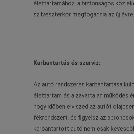
élettartamához, a biztonságos közle
szilveszterkor megfogadnia az új évre
Karbantartás és szerviz:
Az autó rendszeres karbantartása kul
élettartam és a zavartalan működés 
hogy időben elviszed az autót olajcser
fékrendszert, és figyelsz az abroncsok
karbantartott autó nem csak kevesebb