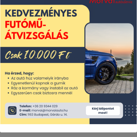
Kapcsolat
Hogyan készülhetünk fel alaposan? ha
aktuálissá válik a műszaki vizsga, akkor
mindenképp érdemes felhívni a
Morvai
Auszervizt, ahol (miután felmértük az autó
állapotát) szükség esetén felkészítjük az
autót a vizsgára és a teljes vizsgafolyamatot
is lebonyolítjuk.
Mit vizsgálunk az autón a vizsga előtt?