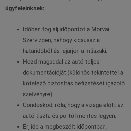
ügyfeleinknek:
Időben foglalj időpontot a Morvai
Szervizben, nehogy kicsússz a
határidőből és lejárjon a műszaki.
Hozd magaddal az autó teljes
dokumentációját (különös tekintettel a
kötelező biztosítás befizetését igazoló
szelvényre).
Gondoskodj róla, hogy a vizsga előtt az
autó tiszta és portól mentes legyen.
Érj ide a megbeszélt időpontban,