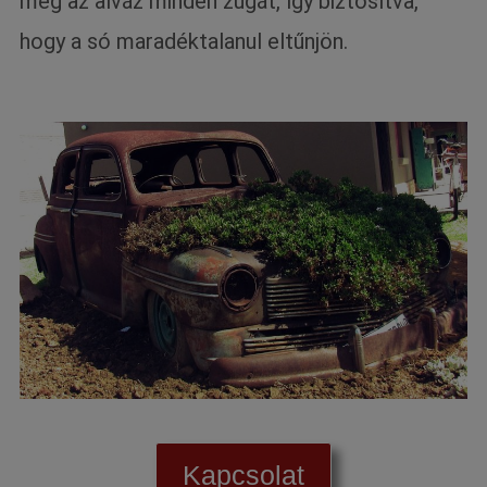
meg az alváz minden zugát, így biztosítva,
hogy a só maradéktalanul eltűnjön.
Kapcsolat