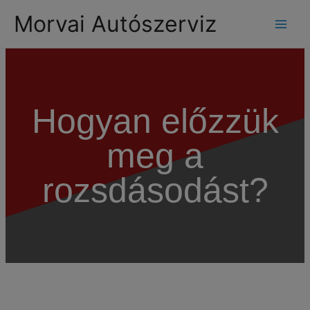
modal-check
Morvai Autószerviz
Hogyan előzzük
meg a
rozsdásodást?