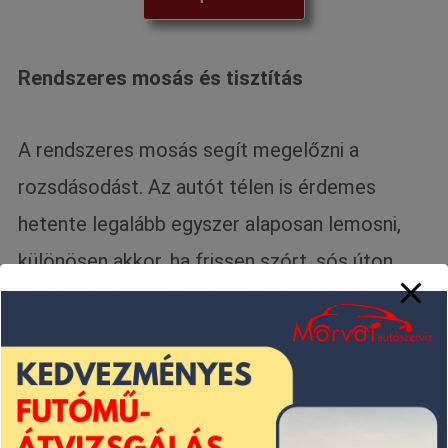
Rendszeres mosás és tisztítás
A rendszeres mosás segít megelőzni a
rozsdásodást. Az autót télen is érdemes
hetente legalább egyszer alaposan lemosni,
különösen akkor, ha frissen szórt, sós úton
közlekedtünk. Ilyenkor különös figyelmet kell
fordítani az autó aljára, a kerékjáratokra és a
lökhárítókra, mert ezeken a részeken
halmozódik fel leggyorsabban a só. Egy
minőségi autómosás a karosszériát is óvja, és