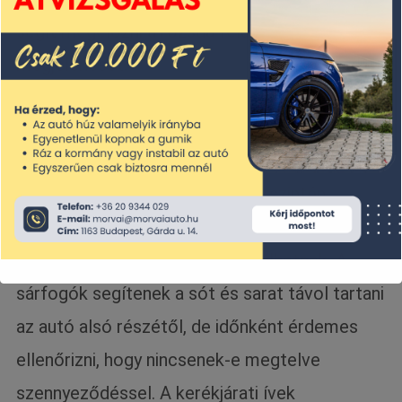
segít megelőzni a rozsda felületi
megjelenését.
Sárfogók és kerékjárati ívek ellenőrzése
A sárfogók és a kerékjárati ívek szintén
érzékeny pontjai az autónak, ahol a só és a
szennyeződések könnyen felgyűlhetnek. A
sárfogók segítenek a sót és sarat távol tartani
az autó alsó részétől, de időnként érdemes
ellenőrizni, hogy nincsenek-e megtelve
szennyeződéssel. A kerékjárati ívek