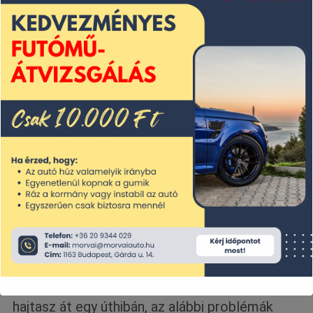
Kopogó, zörgő hangok
: A kátyúk által
okozott sérülések gyakran vezetnek
kopott vagy sérült
futóműalkatrészekhez, amelyek
mozgás közben furcsa hangokat
adhatnak.
Hogyan károsítják a kátyúk és a rossz utak
a futóművet?
A kátyúk nagy erővel hatnak az autó kerekeire
és a futómű elemeire. Ha nagy sebességgel
hajtasz át egy úthibán, az alábbi problémák