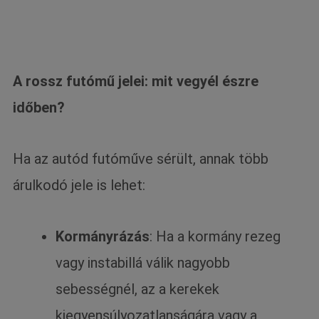
A rossz futómű jelei: mit vegyél észre
időben?
Ha az autód futóműve sérült, annak több
árulkodó jele is lehet:
Kormányrázás
: Ha a kormány rezeg
vagy instabillá válik nagyobb
sebességnél, az a kerekek
kiegyensúlyozatlanságára vagy a