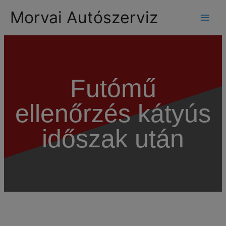
modal-check
Morvai Autószerviz
Futómű
ellenőrzés kátyús
időszak után