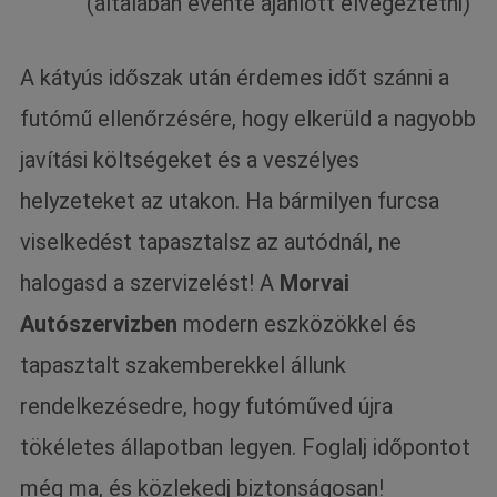
(általában évente ajánlott elvégeztetni)
A kátyús időszak után érdemes időt szánni a
futómű ellenőrzésére, hogy elkerüld a nagyobb
javítási költségeket és a veszélyes
helyzeteket az utakon. Ha bármilyen furcsa
viselkedést tapasztalsz az autódnál, ne
halogasd a szervizelést! A
Morvai
Autószervizben
modern eszközökkel és
tapasztalt szakemberekkel állunk
rendelkezésedre, hogy futóműved újra
tökéletes állapotban legyen. Foglalj időpontot
még ma, és közlekedj biztonságosan!