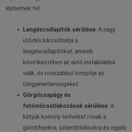
léphetnek fel:
Lengéscsillapítók sérülése
: A nagy
ütődés károsíthatja a
lengéscsillapítókat, aminek
következtében az autó instabilabbá
válik, és rosszabbul tompítja az
útegyenetlenségeket.
Görgőcsapágy és
futóműcsatlakozások sérülése
: A
kátyúk komoly terhelést rónak a
gömbfejekre, szilentblokkokra és egyéb