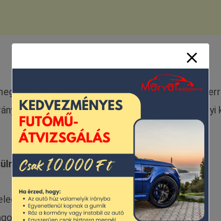
meglehet, hogy útközben ránk sötétedik, még ha er
 irányjelzők hibátlan működése nemcsak jogszabály
ülni
leg aszfalton
golt hűtőrendszer miatt