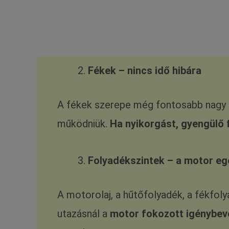
Fékek – nincs idő hibára
A fékek szerepe még fontosabb nagy te
működniük.
Ha nyikorgást, gyengülő 
Folyadékszintek – a motor e
A motorolaj, a hűtőfolyadék, a fékfol
utazásnál a
motor fokozott igénybevé