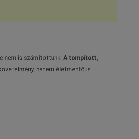
re nem is számítottunk.
A tompított,
i követelmény, hanem életmentő is