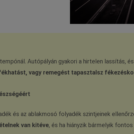
mpónál. Autópályán gyakori a hirtelen lassítás, és
fékhatást, vagy remegést tapasztalsz fékezéskor,
gészségéért
yadék és az ablakmosó folyadék szintjeinek ellenő
telnek van kitéve
, és ha hiányzik bármelyik fonto