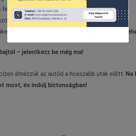
 fékút
szórók
iket egy
időben elvégzett átvizsgálással meg lehe
ajtól – jelentkezz be még ma!
cízen átnézzük az autód a hosszabb utak előtt.
Ne 
ot most, és indulj biztonságban!