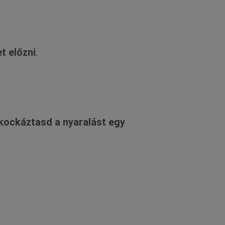
t előzni
.
kockáztasd a nyaralást egy