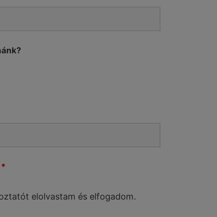
nánk?
t
*
oztatót elolvastam és elfogadom.