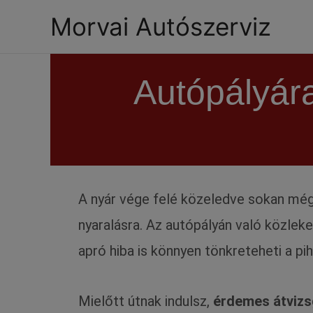
Morvai Autószerviz
Autópályár
A nyár vége felé közeledve sokan még 
nyaralásra. Az autópályán való közlek
apró hiba is könnyen tönkreteheti a pi
Mielőtt útnak indulsz,
érdemes átvizs