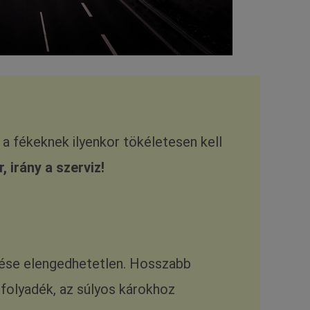
 a fékeknek ilyenkor tökéletesen kell
 irány a szerviz!
rzése elengedhetetlen. Hosszabb
s folyadék, az súlyos károkhoz