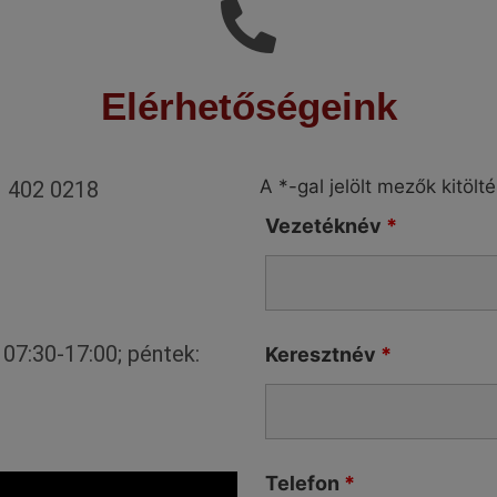
Elérhetőségeink
A *-gal jelölt mezők kitölt
1 402 0218
Vezetéknév
*
07:30-17:00; péntek:
Keresztnév
*
Telefon
*