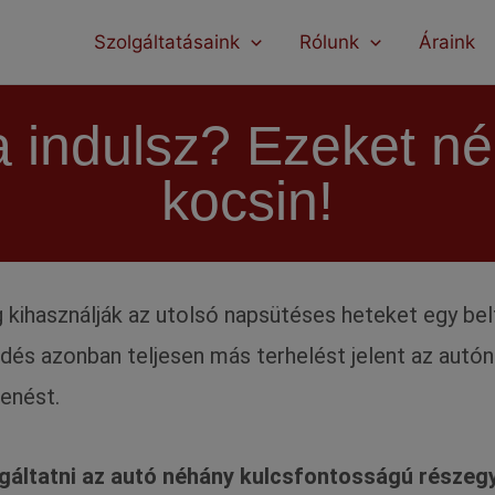
modal-check
Szolgáltatásaink
Rólunk
Áraink
a indulsz? Ezeket n
kocsin!
kihasználják az utolsó napsütéses heteket egy belf
edés azonban teljesen más terhelést jelent az autón
henést.
gáltatni az autó néhány kulcsfontosságú részeg