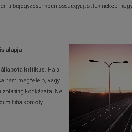
bben a bejegyzésünkben összegyűjtöttük neked, ho
s alapja
állapota kritikus
. Ha a
sa nem megfelelő, vagy
aquaplaning kockázata. Ne
 gumihiba komoly